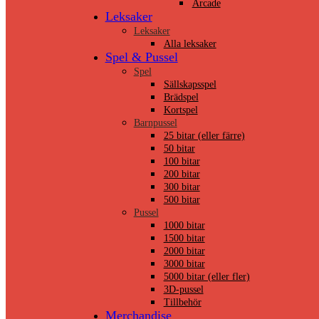
Arcade
Leksaker
Leksaker
Alla leksaker
Spel & Pussel
Spel
Sällskapsspel
Brädspel
Kortspel
Barnpussel
25 bitar (eller färre)
50 bitar
100 bitar
200 bitar
300 bitar
500 bitar
Pussel
1000 bitar
1500 bitar
2000 bitar
3000 bitar
5000 bitar (eller fler)
3D-pussel
Tillbehör
Merchandise