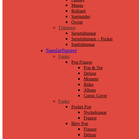
Manga
Rollspel
Spelguider
Övrigt
Tidningar
Serietidningar
Serietidningar – Pocket
Speltidningar
Samlarfigurer
Funko
Pop Figurer
Pop & Tee
Deluxe
Moment
Rides
Album
Comic Cover
Funko
Pocket Pop
Nyckelringar
Figurer
Bitty Pop
Figurer
Deluxe