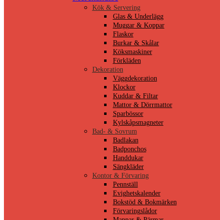
Kök & Servering
Glas & Underlägg
Muggar & Koppar
Flaskor
Burkar & Skålar
Köksmaskiner
Förkläden
Dekoration
Väggdekoration
Klockor
Kuddar & Filtar
Mattor & Dörrmattor
Sparbössor
Kylskåpsmagneter
Bad- & Sovrum
Badlakan
Badponchos
Handdukar
Sängkläder
Kontor & Förvaring
Pennställ
Evighetskalender
Bokstöd & Bokmärken
Förvaringslådor
Mappar & Pärmar