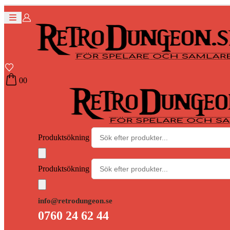
0
0
Produktsökning
Produktsökning
info@retrodungeon.se
0760 24 62 44