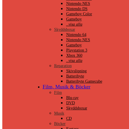
Nintendo NES
Nintendo DS
Gameboy Color
Gameboy
..visa alla
Skyddsboxar
Nintendo 64
Nintendo NES
Gameboy
Playstation 3
Xbox 360
..visa alla
Reparation
Skivslipning
Batteribyte
Batteribyte Gamecube
Film, Musik & Böcker
Film
Blu-ray
DVD
Skyddsboxar
Musik
CD
Böcker
Fantasy