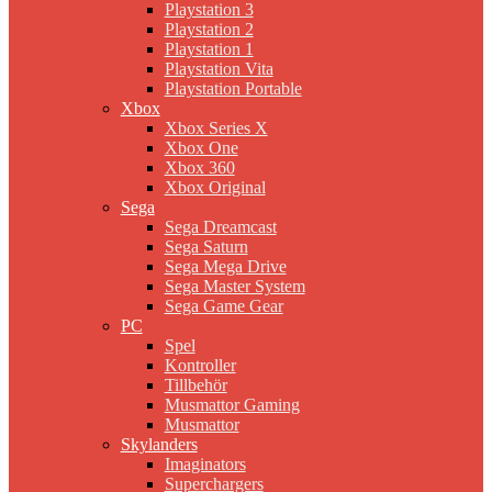
Playstation 3
Playstation 2
Playstation 1
Playstation Vita
Playstation Portable
Xbox
Xbox Series X
Xbox One
Xbox 360
Xbox Original
Sega
Sega Dreamcast
Sega Saturn
Sega Mega Drive
Sega Master System
Sega Game Gear
PC
Spel
Kontroller
Tillbehör
Musmattor Gaming
Musmattor
Skylanders
Imaginators
Superchargers