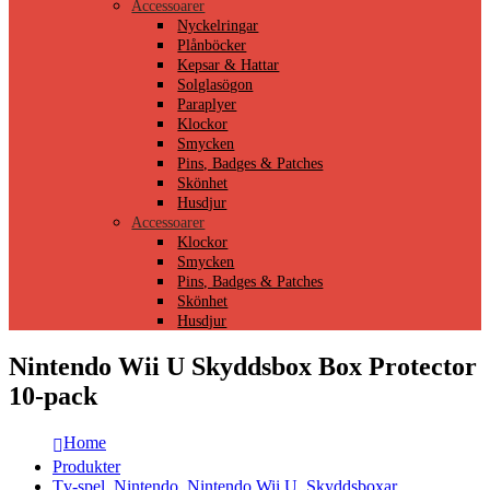
Accessoarer
Nyckelringar
Plånböcker
Kepsar & Hattar
Solglasögon
Paraplyer
Klockor
Smycken
Pins, Badges & Patches
Skönhet
Husdjur
Accessoarer
Klockor
Smycken
Pins, Badges & Patches
Skönhet
Husdjur
Nintendo Wii U Skyddsbox Box Protector
10-pack
Home
Produkter
Tv-spel
,
Nintendo
,
Nintendo Wii U
,
Skyddsboxar