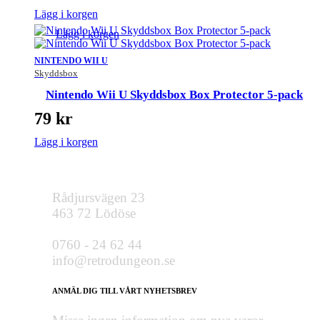
Lägg i korgen
Lägg i korgen
NINTENDO WII U
Skyddsbox
Nintendo Wii U Skyddsbox Box Protector 5-pack
79
kr
Lägg i korgen
Rådjursvägen 23
463 72 Lödöse
0760 - 24 62 44
info@retrodungeon.se
ANMÄL DIG TILL VÅRT NYHETSBREV