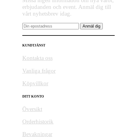
Missa ingen information om nya varor,
erbjudanden och event. Anmäl dig till
vårt nyhetsbrev idag.
KUNDTJÄNST
Kontakta oss
Vanliga frågor
Köpvillkor
DITT KONTO
Översikt
Orderhistorik
Bevakningar