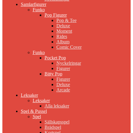
Samlarfigurer
Funko
Pop Figurer
Pop & Tee
Deluxe
Moment
Rides
Album
Comic Cover
Funko
Pocket Pop
Nyckelringar
Figurer
Bitty Pop
Figurer
Deluxe
Arcade
Leksaker
Leksaker
Alla leksaker
Spel & Pussel
Spel
Sällskapsspel
Brädspel
Kortspel