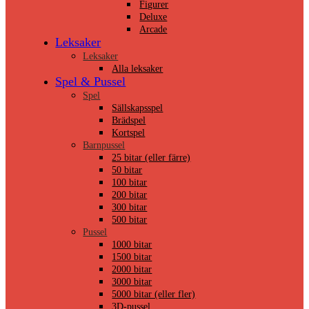
Figurer
Deluxe
Arcade
Leksaker
Leksaker
Alla leksaker
Spel & Pussel
Spel
Sällskapsspel
Brädspel
Kortspel
Barnpussel
25 bitar (eller färre)
50 bitar
100 bitar
200 bitar
300 bitar
500 bitar
Pussel
1000 bitar
1500 bitar
2000 bitar
3000 bitar
5000 bitar (eller fler)
3D-pussel