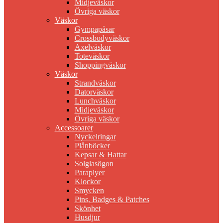
Midjeväskor
Övriga väskor
Väskor
Gympapåsar
Crossbodyväskor
Axelväskor
Toteväskor
Shoppingväskor
Väskor
Strandväskor
Datorväskor
Lunchväskor
Midjeväskor
Övriga väskor
Accessoarer
Nyckelringar
Plånböcker
Kepsar & Hattar
Solglasögon
Paraplyer
Klockor
Smycken
Pins, Badges & Patches
Skönhet
Husdjur