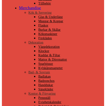
Tillbehör
Merchandise
Kök & Servering
Glas & Underlägg
Muggar & Koppar
Flaskor
Burkar & Skålar
Köksmaskiner
Förkläden
Dekoration
Väggdekoration
Klockor
Kuddar & Filtar
Mattor & Dörrmattor
Sparbössor
Kylskåpsmagneter
Bad- & Sovrum
Badlakan
Badponchos
Handdukar
Sängkläder
Kontor & Förvaring
Pennställ
Evighetskalender