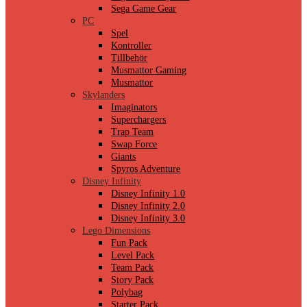
Sega Game Gear
PC
Spel
Kontroller
Tillbehör
Musmattor Gaming
Musmattor
Skylanders
Imaginators
Superchargers
Trap Team
Swap Force
Giants
Spyros Adventure
Disney Infinity
Disney Infinity 1.0
Disney Infinity 2.0
Disney Infinity 3.0
Lego Dimensions
Fun Pack
Level Pack
Team Pack
Story Pack
Polybag
Starter Pack