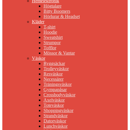
Hemelektronik
Högtalare
Bitty Boomers
Hörlurar & Headset
Kläder
T-shirt
Hoodie
Sweatshirt
Strumpor
Tofflor
Mössor & Vantar
Väskor
Ryggsäckar
Trolleyväskor
Resväskor
Necessärer
Träningsväskor
Gympapåsar
Crossbodyväskor
Axelväskor
Toteväskor
Shoppingväskor
Strandväskor
Datorväskor
Lunchväskor