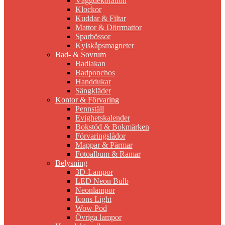
Väggdekoration
Klockor
Kuddar & Filtar
Mattor & Dörrmattor
Sparbössor
Kylskåpsmagneter
Bad- & Sovrum
Badlakan
Badponchos
Handdukar
Sängkläder
Kontor & Förvaring
Pennställ
Evighetskalender
Bokstöd & Bokmärken
Förvaringslådor
Mappar & Pärmar
Fotoalbum & Ramar
Belysning
3D-Lampor
LED Neon Bulb
Neonlampor
Icons Light
Wow Pod
Övriga lampor