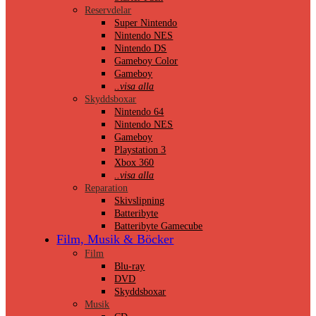
Reservdelar
Super Nintendo
Nintendo NES
Nintendo DS
Gameboy Color
Gameboy
..visa alla
Skyddsboxar
Nintendo 64
Nintendo NES
Gameboy
Playstation 3
Xbox 360
..visa alla
Reparation
Skivslipning
Batteribyte
Batteribyte Gamecube
Film, Musik & Böcker
Film
Blu-ray
DVD
Skyddsboxar
Musik