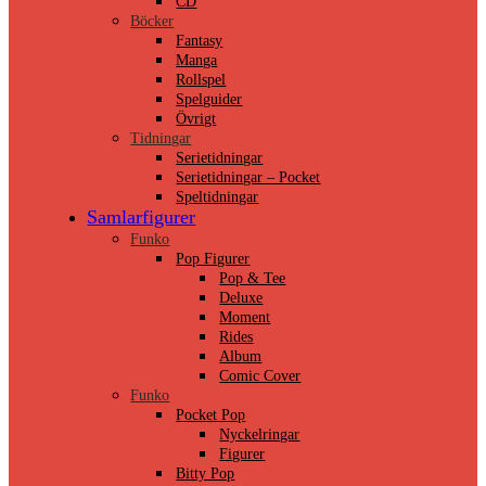
CD
Böcker
Fantasy
Manga
Rollspel
Spelguider
Övrigt
Tidningar
Serietidningar
Serietidningar – Pocket
Speltidningar
Samlarfigurer
Funko
Pop Figurer
Pop & Tee
Deluxe
Moment
Rides
Album
Comic Cover
Funko
Pocket Pop
Nyckelringar
Figurer
Bitty Pop