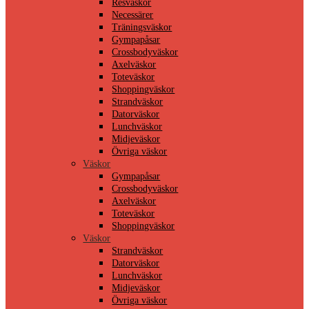
Resväskor
Necessärer
Träningsväskor
Gympapåsar
Crossbodyväskor
Axelväskor
Toteväskor
Shoppingväskor
Strandväskor
Datorväskor
Lunchväskor
Midjeväskor
Övriga väskor
Väskor
Gympapåsar
Crossbodyväskor
Axelväskor
Toteväskor
Shoppingväskor
Väskor
Strandväskor
Datorväskor
Lunchväskor
Midjeväskor
Övriga väskor