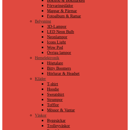
Bokstöd & Bokmärken
Förvaringslådor
Mappar & Pärmar
Fotoalbum & Ramar
Belysning
3D-Lampor
LED Neon Bulb
Neonlampor
Icons Light
Wow Pod
Övriga lampor
Hemelektronik
Högtalare
Bitty Boomers
Hörlurar & Headset
Kläder
T-shirt
Hoodie
Sweatshirt
Strumpor
Tofflor
Mössor & Vantar
Väskor
Ryggsäckar
Trolleyväskor