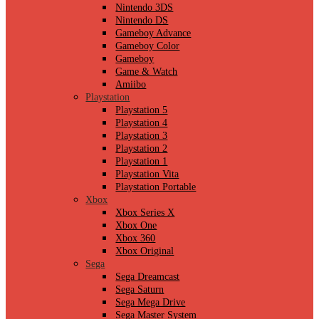
Nintendo 3DS
Nintendo DS
Gameboy Advance
Gameboy Color
Gameboy
Game & Watch
Amiibo
Playstation
Playstation 5
Playstation 4
Playstation 3
Playstation 2
Playstation 1
Playstation Vita
Playstation Portable
Xbox
Xbox Series X
Xbox One
Xbox 360
Xbox Original
Sega
Sega Dreamcast
Sega Saturn
Sega Mega Drive
Sega Master System