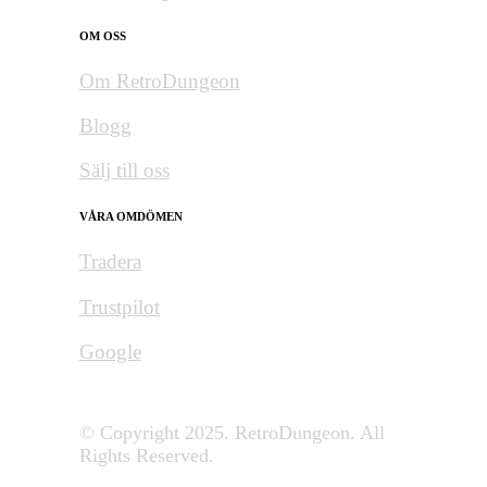
OM OSS
Om RetroDungeon
Blogg
Sälj till oss
VÅRA OMDÖMEN
Tradera
Trustpilot
Google
© Copyright 2025. RetroDungeon. All
Rights Reserved.