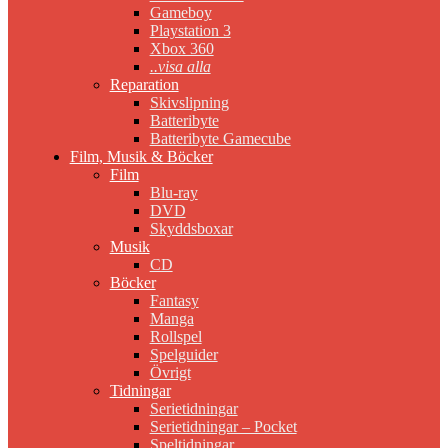
Gameboy
Playstation 3
Xbox 360
..visa alla
Reparation
Skivslipning
Batteribyte
Batteribyte Gamecube
Film, Musik & Böcker
Film
Blu-ray
DVD
Skyddsboxar
Musik
CD
Böcker
Fantasy
Manga
Rollspel
Spelguider
Övrigt
Tidningar
Serietidningar
Serietidningar – Pocket
Speltidningar