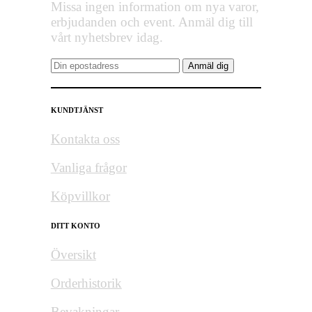
Missa ingen information om nya varor,
erbjudanden och event. Anmäl dig till
vårt nyhetsbrev idag.
KUNDTJÄNST
Kontakta oss
Vanliga frågor
Köpvillkor
DITT KONTO
Översikt
Orderhistorik
Bevakningar