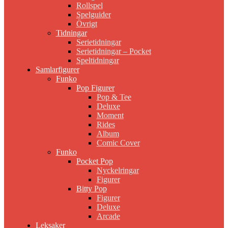
Rollspel
Spelguider
Övrigt
Tidningar
Serietidningar
Serietidningar – Pocket
Speltidningar
Samlarfigurer
Funko
Pop Figurer
Pop & Tee
Deluxe
Moment
Rides
Album
Comic Cover
Funko
Pocket Pop
Nyckelringar
Figurer
Bitty Pop
Figurer
Deluxe
Arcade
Leksaker