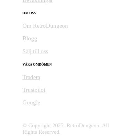
OM OSS
Om RetroDungeon
Blogg
Sälj till oss
VÅRA OMDÖMEN
Tradera
Trustpilot
Google
© Copyright 2025. RetroDungeon. All
Rights Reserved.