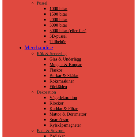
Pussel
1000 bitar
1500 bitar
2000 bitar
3000 bitar
5000 bitar (eller fler)
3D-pussel
Tillbehör
Merchandise
Kök & Servering
Glas & Underlägg
Muggar & Koppar
Flaskor
Burkar & Skålar
Köksmaskiner
Förkläden
Dekoration
Väggdekoration
Klockor
Kuddar & Filtar
Mattor & Dörrmattor
Sparbössor
Kylskåpsmagneter
Bad- & Sovrum
Badlakan