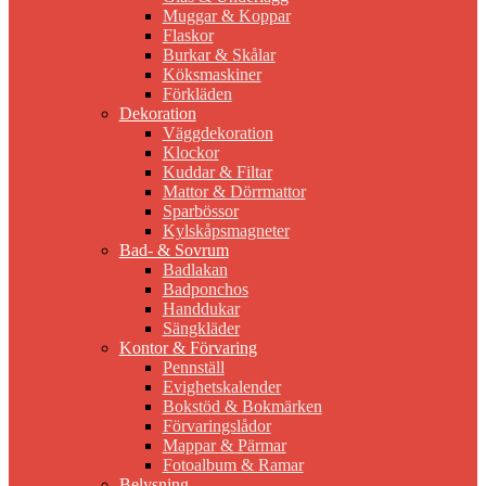
Muggar & Koppar
Flaskor
Burkar & Skålar
Köksmaskiner
Förkläden
Dekoration
Väggdekoration
Klockor
Kuddar & Filtar
Mattor & Dörrmattor
Sparbössor
Kylskåpsmagneter
Bad- & Sovrum
Badlakan
Badponchos
Handdukar
Sängkläder
Kontor & Förvaring
Pennställ
Evighetskalender
Bokstöd & Bokmärken
Förvaringslådor
Mappar & Pärmar
Fotoalbum & Ramar
Belysning