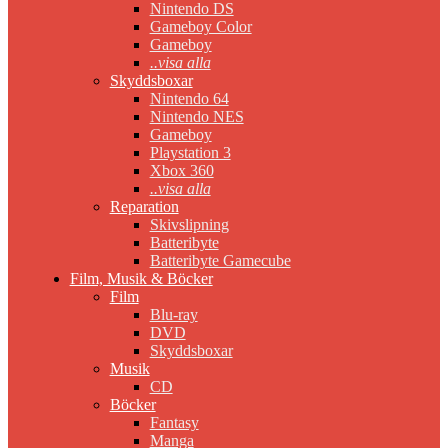
Nintendo DS
Gameboy Color
Gameboy
..visa alla
Skyddsboxar
Nintendo 64
Nintendo NES
Gameboy
Playstation 3
Xbox 360
..visa alla
Reparation
Skivslipning
Batteribyte
Batteribyte Gamecube
Film, Musik & Böcker
Film
Blu-ray
DVD
Skyddsboxar
Musik
CD
Böcker
Fantasy
Manga