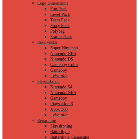
Lego Dimensions
Fun Pack
Level Pack
Team Pack
Story Pack
Polybag
Starter Pack
Reservdelar
Super Nintendo
Nintendo NES
Nintendo DS
Gameboy Color
Gameboy
..visa alla
Skyddsboxar
Nintendo 64
Nintendo NES
Gameboy
Playstation 3
Xbox 360
..visa alla
Reparation
Skivslipning
Batteribyte
Batteribyte Gamecube