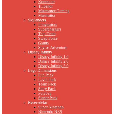
Kontroller
Tillbehör
Musmattor Gaming
Musmattor
Skylanders
Imaginators
Superchargers
Trap Team
Swap Force
Giants
Spyros Adventure
Disney Infinity
Disney Infinity 1.0
Disney Infinity 2.0
Disney Infinity 3.0
Lego Dimensions
Fun Pack
Level Pack
Team Pack
Story Pack
Polybag
Starter Pack
Reservdelar
Super Nintendo
Nintendo NES