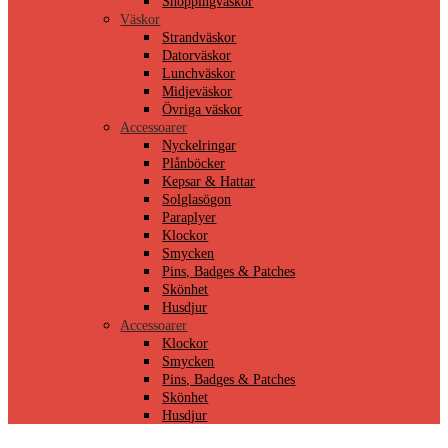
Shoppingväskor
Väskor
Strandväskor
Datorväskor
Lunchväskor
Midjeväskor
Övriga väskor
Accessoarer
Nyckelringar
Plånböcker
Kepsar & Hattar
Solglasögon
Paraplyer
Klockor
Smycken
Pins, Badges & Patches
Skönhet
Husdjur
Accessoarer
Klockor
Smycken
Pins, Badges & Patches
Skönhet
Husdjur