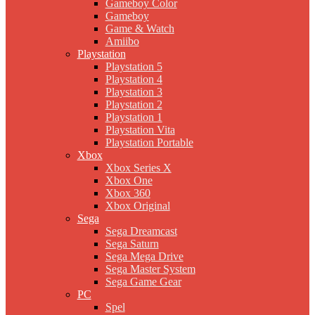
Gameboy Color
Gameboy
Game & Watch
Amiibo
Playstation
Playstation 5
Playstation 4
Playstation 3
Playstation 2
Playstation 1
Playstation Vita
Playstation Portable
Xbox
Xbox Series X
Xbox One
Xbox 360
Xbox Original
Sega
Sega Dreamcast
Sega Saturn
Sega Mega Drive
Sega Master System
Sega Game Gear
PC
Spel