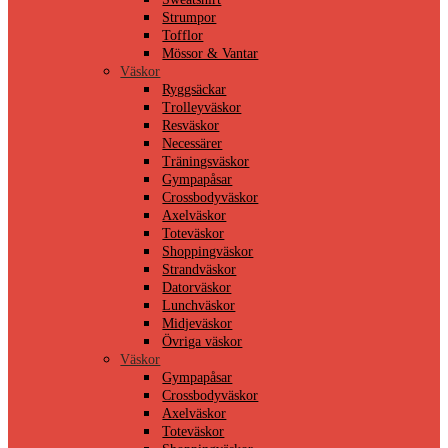
Strumpor
Tofflor
Mössor & Vantar
Väskor
Ryggsäckar
Trolleyväskor
Resväskor
Necessärer
Träningsväskor
Gympapåsar
Crossbodyväskor
Axelväskor
Toteväskor
Shoppingväskor
Strandväskor
Datorväskor
Lunchväskor
Midjeväskor
Övriga väskor
Väskor
Gympapåsar
Crossbodyväskor
Axelväskor
Toteväskor