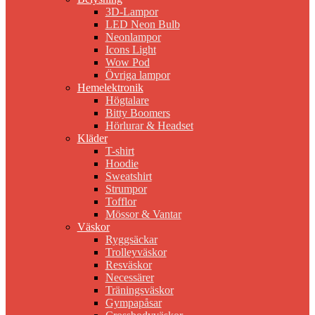
3D-Lampor
LED Neon Bulb
Neonlampor
Icons Light
Wow Pod
Övriga lampor
Hemelektronik
Högtalare
Bitty Boomers
Hörlurar & Headset
Kläder
T-shirt
Hoodie
Sweatshirt
Strumpor
Tofflor
Mössor & Vantar
Väskor
Ryggsäckar
Trolleyväskor
Resväskor
Necessärer
Träningsväskor
Gympapåsar