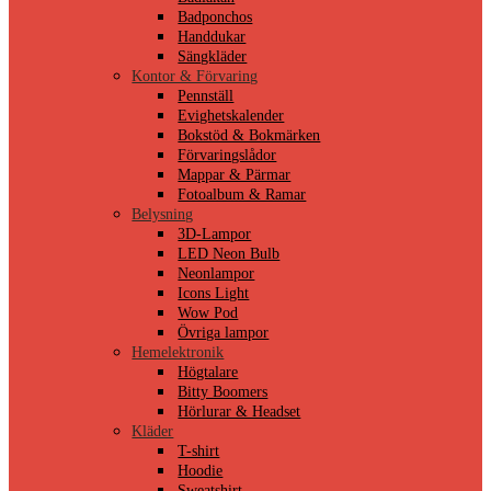
Badponchos
Handdukar
Sängkläder
Kontor & Förvaring
Pennställ
Evighetskalender
Bokstöd & Bokmärken
Förvaringslådor
Mappar & Pärmar
Fotoalbum & Ramar
Belysning
3D-Lampor
LED Neon Bulb
Neonlampor
Icons Light
Wow Pod
Övriga lampor
Hemelektronik
Högtalare
Bitty Boomers
Hörlurar & Headset
Kläder
T-shirt
Hoodie
Sweatshirt