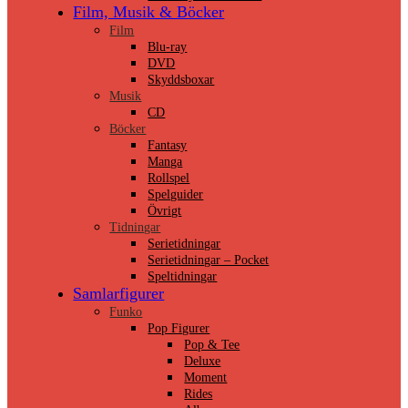
Film, Musik & Böcker
Film
Blu-ray
DVD
Skyddsboxar
Musik
CD
Böcker
Fantasy
Manga
Rollspel
Spelguider
Övrigt
Tidningar
Serietidningar
Serietidningar – Pocket
Speltidningar
Samlarfigurer
Funko
Pop Figurer
Pop & Tee
Deluxe
Moment
Rides