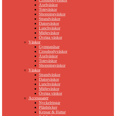
Crossbodyväskor
Axelväskor
Toteväskor
Shoppingväskor
Strandväskor
Datorväskor
Lunchväskor
Midjeväskor
Övriga väskor
Väskor
Gympapåsar
Crossbodyväskor
Axelväskor
Toteväskor
Shoppingväskor
Väskor
Strandväskor
Datorväskor
Lunchväskor
Midjeväskor
Övriga väskor
Accessoarer
Nyckelringar
Plånböcker
Kepsar & Hattar