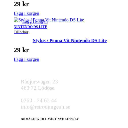
29
kr
Lägg i korgen
Lägg i korgen
NINTENDO DS LITE
Tillbehör
Stylus / Penna Vit Nintendo DS Lite
29
kr
Lägg i korgen
Rådjursvägen 23
463 72 Lödöse
0760 - 24 62 44
info@retrodungeon.se
ANMÄL DIG TILL VÅRT NYHETSBREV