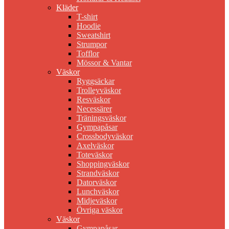
Kläder
T-shirt
Hoodie
Sweatshirt
Strumpor
Tofflor
Mössor & Vantar
Väskor
Ryggsäckar
Trolleyväskor
Resväskor
Necessärer
Träningsväskor
Gympapåsar
Crossbodyväskor
Axelväskor
Toteväskor
Shoppingväskor
Strandväskor
Datorväskor
Lunchväskor
Midjeväskor
Övriga väskor
Väskor
Gympapåsar