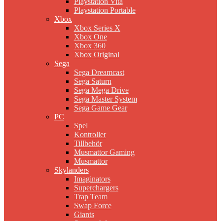
Playstation Vita
Playstation Portable
Xbox
Xbox Series X
Xbox One
Xbox 360
Xbox Original
Sega
Sega Dreamcast
Sega Saturn
Sega Mega Drive
Sega Master System
Sega Game Gear
PC
Spel
Kontroller
Tillbehör
Musmattor Gaming
Musmattor
Skylanders
Imaginators
Superchargers
Trap Team
Swap Force
Giants