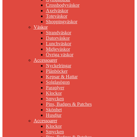
Crossbodyväskor
Axelväskor
Toteväskor
Shoppingväskor
Väskor
Strandväskor
Datorväskor
Lunchväskor
Midjeväskor
Övriga väskor
Accessoarer
Nyckelringar
Plånböcker
Kepsar & Hattar
Solglasögon
Paraplyer
Klockor
Smycken
Pins, Badges & Patches
Skönhet
Husdjur
Accessoarer
Klockor
Smycken