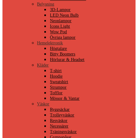
Belysning
3D-Lampor
LED Neon Bulb
Neonlampor
Icons Light
Wow Pod
Övriga lampor
Hemelektronik
Högtalare
Bitty Boomers
Hörlurar & Headset
Kläder
T-shirt
Hoodie
Sweatshirt
Strumpor
Tofflor
Mössor & Vantar
Väskor
Ryggsäckar
Trolleyväskor
Resväskor
Necessärer
Träningsväskor
Gympapåsar