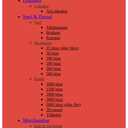
Leksaker
Leksaker
Alla leksaker
Spel & Pussel
Spel
Sällskapsspel
Brädspel
Kortspel
Barnpussel
25 bitar (eller färre)
50 bitar
100 bitar
200 bitar
300 bitar
500 bitar
Pussel
1000 bitar
1500 bitar
2000 bitar
3000 bitar
5000 bitar (eller fler)
3D-pussel
Tillbehör
Merchandise
Kök & Servering