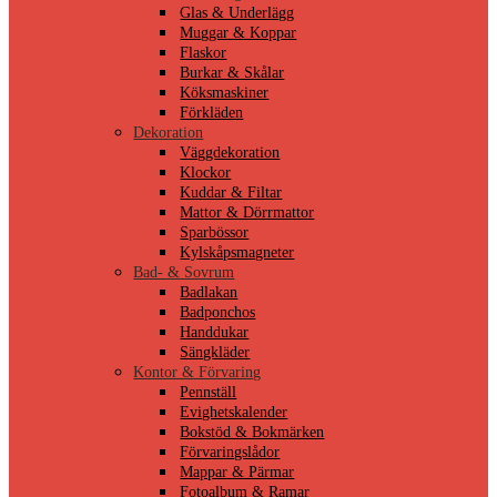
Glas & Underlägg
Muggar & Koppar
Flaskor
Burkar & Skålar
Köksmaskiner
Förkläden
Dekoration
Väggdekoration
Klockor
Kuddar & Filtar
Mattor & Dörrmattor
Sparbössor
Kylskåpsmagneter
Bad- & Sovrum
Badlakan
Badponchos
Handdukar
Sängkläder
Kontor & Förvaring
Pennställ
Evighetskalender
Bokstöd & Bokmärken
Förvaringslådor
Mappar & Pärmar
Fotoalbum & Ramar