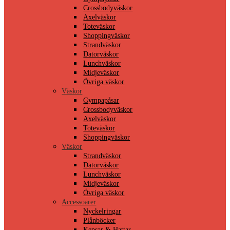
Crossbodyväskor
Axelväskor
Toteväskor
Shoppingväskor
Strandväskor
Datorväskor
Lunchväskor
Midjeväskor
Övriga väskor
Väskor
Gympapåsar
Crossbodyväskor
Axelväskor
Toteväskor
Shoppingväskor
Väskor
Strandväskor
Datorväskor
Lunchväskor
Midjeväskor
Övriga väskor
Accessoarer
Nyckelringar
Plånböcker
Kepsar & Hattar