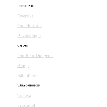
DITT KONTO
Översikt
Orderhistorik
Bevakningar
OM OSS
Om RetroDungeon
Blogg
Sälj till oss
VÅRA OMDÖMEN
Tradera
Trustpilot