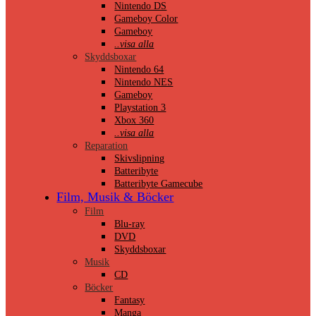
Nintendo DS
Gameboy Color
Gameboy
..visa alla
Skyddsboxar
Nintendo 64
Nintendo NES
Gameboy
Playstation 3
Xbox 360
..visa alla
Reparation
Skivslipning
Batteribyte
Batteribyte Gamecube
Film, Musik & Böcker
Film
Blu-ray
DVD
Skyddsboxar
Musik
CD
Böcker
Fantasy
Manga