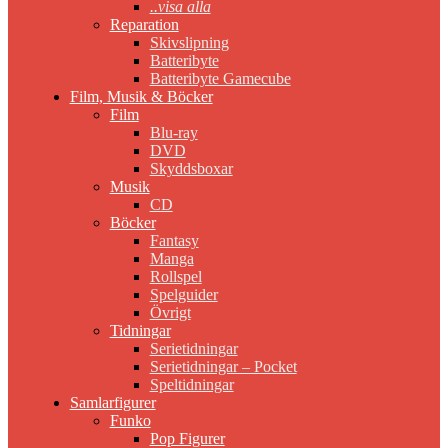
..visa alla
Reparation
Skivslipning
Batteribyte
Batteribyte Gamecube
Film, Musik & Böcker
Film
Blu-ray
DVD
Skyddsboxar
Musik
CD
Böcker
Fantasy
Manga
Rollspel
Spelguider
Övrigt
Tidningar
Serietidningar
Serietidningar – Pocket
Speltidningar
Samlarfigurer
Funko
Pop Figurer