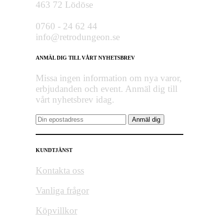
463 72 Lödöse
0760 - 24 62 44
info@retrodungeon.se
ANMÄL DIG TILL VÅRT NYHETSBREV
Missa ingen information om nya varor,
erbjudanden och event. Anmäl dig till
vårt nyhetsbrev idag.
KUNDTJÄNST
Kontakta oss
Vanliga frågor
Köpvillkor