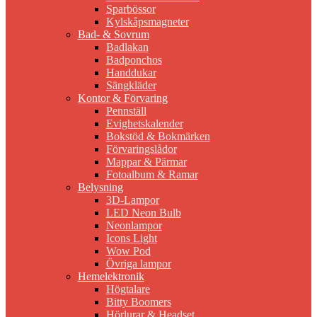
Sparbössor
Kylskåpsmagneter
Bad- & Sovrum
Badlakan
Badponchos
Handdukar
Sängkläder
Kontor & Förvaring
Pennställ
Evighetskalender
Bokstöd & Bokmärken
Förvaringslådor
Mappar & Pärmar
Fotoalbum & Ramar
Belysning
3D-Lampor
LED Neon Bulb
Neonlampor
Icons Light
Wow Pod
Övriga lampor
Hemelektronik
Högtalare
Bitty Boomers
Hörlurar & Headset