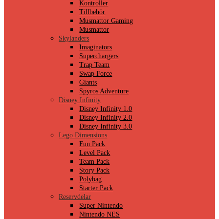
Kontroller
Tillbehör
Musmattor Gaming
Musmattor
Skylanders
Imaginators
Superchargers
Trap Team
Swap Force
Giants
Spyros Adventure
Disney Infinity
Disney Infinity 1.0
Disney Infinity 2.0
Disney Infinity 3.0
Lego Dimensions
Fun Pack
Level Pack
Team Pack
Story Pack
Polybag
Starter Pack
Reservdelar
Super Nintendo
Nintendo NES