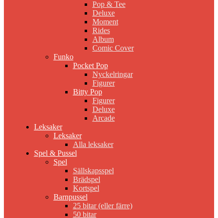
Pop & Tee
Deluxe
Moment
Rides
Album
Comic Cover
Funko
Pocket Pop
Nyckelringar
Figurer
Bitty Pop
Figurer
Deluxe
Arcade
Leksaker
Leksaker
Alla leksaker
Spel & Pussel
Spel
Sällskapsspel
Brädspel
Kortspel
Barnpussel
25 bitar (eller färre)
50 bitar