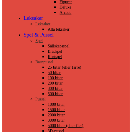
Figurer
Deluxe
Arcade
Leksaker
Leksaker
Alla leksaker
Spel & Pussel
Spel
Sällskapsspel
Brädspel
Kortspel
Barnpussel
25 bitar (eller färre)
50 bitar
100 bitar
200 bitar
300 bitar
500 bitar
Pussel
1000 bitar
1500 bitar
2000 bitar
3000 bitar
5000 bitar (eller fler)
3D-pussel