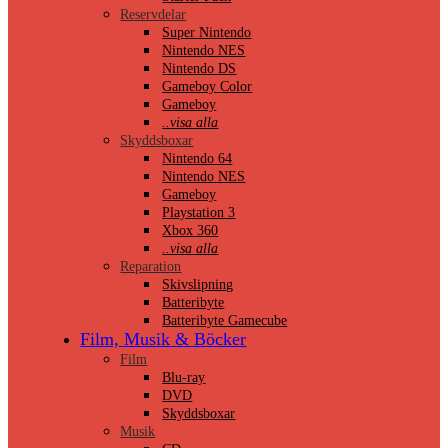
Reservdelar
Super Nintendo
Nintendo NES
Nintendo DS
Gameboy Color
Gameboy
..visa alla
Skyddsboxar
Nintendo 64
Nintendo NES
Gameboy
Playstation 3
Xbox 360
..visa alla
Reparation
Skivslipning
Batteribyte
Batteribyte Gamecube
Film, Musik & Böcker
Film
Blu-ray
DVD
Skyddsboxar
Musik