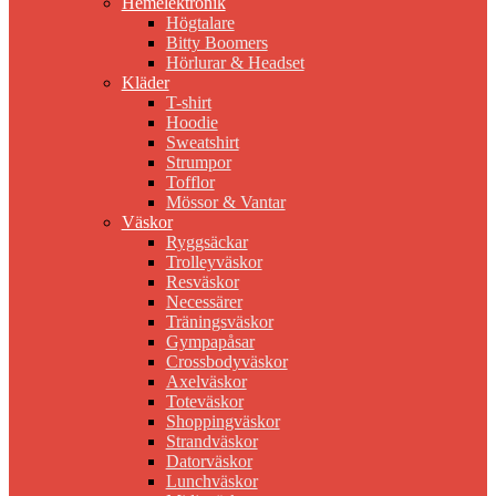
Hemelektronik
Högtalare
Bitty Boomers
Hörlurar & Headset
Kläder
T-shirt
Hoodie
Sweatshirt
Strumpor
Tofflor
Mössor & Vantar
Väskor
Ryggsäckar
Trolleyväskor
Resväskor
Necessärer
Träningsväskor
Gympapåsar
Crossbodyväskor
Axelväskor
Toteväskor
Shoppingväskor
Strandväskor
Datorväskor
Lunchväskor