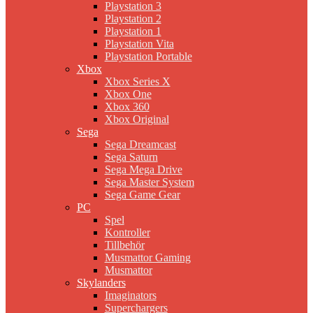
Playstation 3
Playstation 2
Playstation 1
Playstation Vita
Playstation Portable
Xbox
Xbox Series X
Xbox One
Xbox 360
Xbox Original
Sega
Sega Dreamcast
Sega Saturn
Sega Mega Drive
Sega Master System
Sega Game Gear
PC
Spel
Kontroller
Tillbehör
Musmattor Gaming
Musmattor
Skylanders
Imaginators
Superchargers