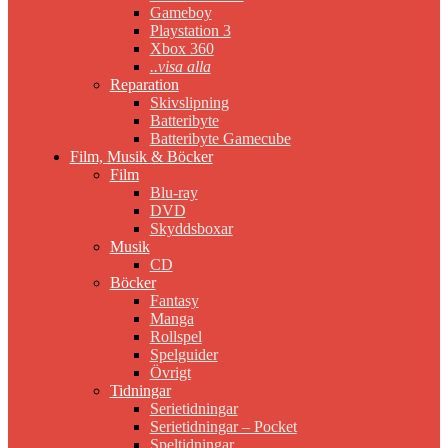
Gameboy
Playstation 3
Xbox 360
..visa alla
Reparation
Skivslipning
Batteribyte
Batteribyte Gamecube
Film, Musik & Böcker
Film
Blu-ray
DVD
Skyddsboxar
Musik
CD
Böcker
Fantasy
Manga
Rollspel
Spelguider
Övrigt
Tidningar
Serietidningar
Serietidningar – Pocket
Speltidningar