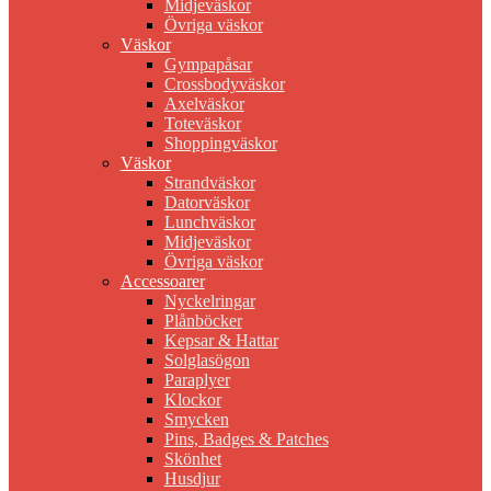
Midjeväskor
Övriga väskor
Väskor
Gympapåsar
Crossbodyväskor
Axelväskor
Toteväskor
Shoppingväskor
Väskor
Strandväskor
Datorväskor
Lunchväskor
Midjeväskor
Övriga väskor
Accessoarer
Nyckelringar
Plånböcker
Kepsar & Hattar
Solglasögon
Paraplyer
Klockor
Smycken
Pins, Badges & Patches
Skönhet
Husdjur