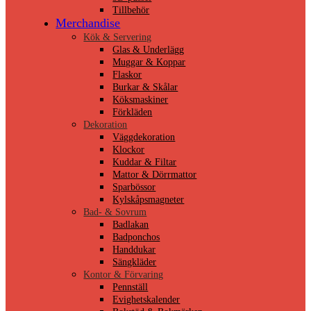
Tillbehör
Merchandise
Kök & Servering
Glas & Underlägg
Muggar & Koppar
Flaskor
Burkar & Skålar
Köksmaskiner
Förkläden
Dekoration
Väggdekoration
Klockor
Kuddar & Filtar
Mattor & Dörrmattor
Sparbössor
Kylskåpsmagneter
Bad- & Sovrum
Badlakan
Badponchos
Handdukar
Sängkläder
Kontor & Förvaring
Pennställ
Evighetskalender