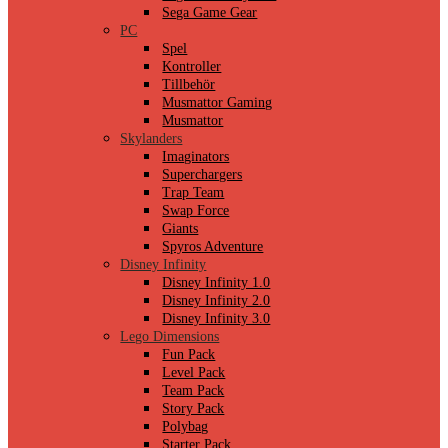
Sega Game Gear
PC
Spel
Kontroller
Tillbehör
Musmattor Gaming
Musmattor
Skylanders
Imaginators
Superchargers
Trap Team
Swap Force
Giants
Spyros Adventure
Disney Infinity
Disney Infinity 1.0
Disney Infinity 2.0
Disney Infinity 3.0
Lego Dimensions
Fun Pack
Level Pack
Team Pack
Story Pack
Polybag
Starter Pack