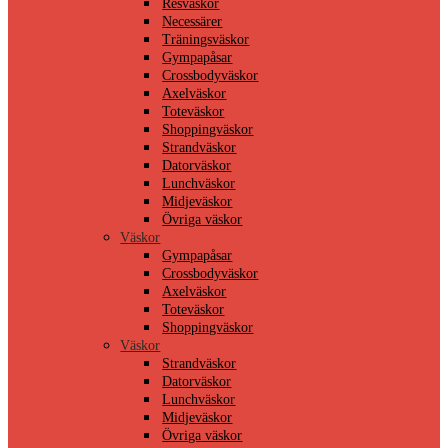
Resväskor
Necessärer
Träningsväskor
Gympapåsar
Crossbodyväskor
Axelväskor
Toteväskor
Shoppingväskor
Strandväskor
Datorväskor
Lunchväskor
Midjeväskor
Övriga väskor
Väskor
Gympapåsar
Crossbodyväskor
Axelväskor
Toteväskor
Shoppingväskor
Väskor
Strandväskor
Datorväskor
Lunchväskor
Midjeväskor
Övriga väskor