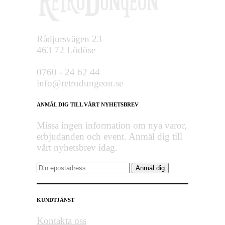
Rådjursvägen 23
463 72 Lödöse
0760 - 24 62 44
info@retrodungeon.se
ANMÄL DIG TILL VÅRT NYHETSBREV
Missa ingen information om nya varor,
erbjudanden och event. Anmäl dig till
vårt nyhetsbrev idag.
KUNDTJÄNST
Kontakta oss