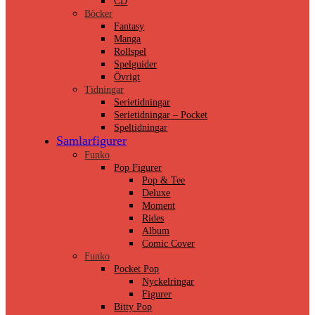
CD
Böcker
Fantasy
Manga
Rollspel
Spelguider
Övrigt
Tidningar
Serietidningar
Serietidningar – Pocket
Speltidningar
Samlarfigurer
Funko
Pop Figurer
Pop & Tee
Deluxe
Moment
Rides
Album
Comic Cover
Funko
Pocket Pop
Nyckelringar
Figurer
Bitty Pop