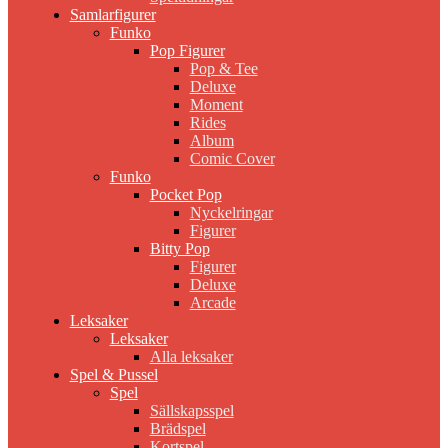
Samlarfigurer
Funko
Pop Figurer
Pop & Tee
Deluxe
Moment
Rides
Album
Comic Cover
Funko
Pocket Pop
Nyckelringar
Figurer
Bitty Pop
Figurer
Deluxe
Arcade
Leksaker
Leksaker
Alla leksaker
Spel & Pussel
Spel
Sällskapsspel
Brädspel
Kortspel