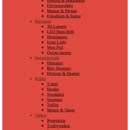
Bokstöd & Bokmärken
Förvaringslådor
Mappar & Pärmar
Fotoalbum & Ramar
Belysning
3D-Lampor
LED Neon Bulb
Neonlampor
Icons Light
Wow Pod
Övriga lampor
Hemelektronik
Högtalare
Bitty Boomers
Hörlurar & Headset
Kläder
T-shirt
Hoodie
Sweatshirt
Strumpor
Tofflor
Mössor & Vantar
Väskor
Ryggsäckar
Trolleyväskor