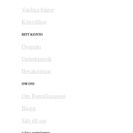
Vanliga frågor
Köpvillkor
DITT KONTO
Översikt
Orderhistorik
Bevakningar
OM OSS
Om RetroDungeon
Blogg
Sälj till oss