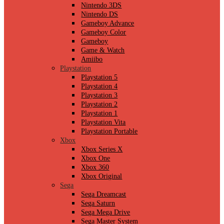
Nintendo 3DS
Nintendo DS
Gameboy Advance
Gameboy Color
Gameboy
Game & Watch
Amiibo
Playstation
Playstation 5
Playstation 4
Playstation 3
Playstation 2
Playstation 1
Playstation Vita
Playstation Portable
Xbox
Xbox Series X
Xbox One
Xbox 360
Xbox Original
Sega
Sega Dreamcast
Sega Saturn
Sega Mega Drive
Sega Master System