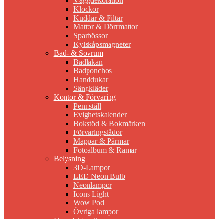
Väggdekoration
Klockor
Kuddar & Filtar
Mattor & Dörrmattor
Sparbössor
Kylskåpsmagneter
Bad- & Sovrum
Badlakan
Badponchos
Handdukar
Sängkläder
Kontor & Förvaring
Pennställ
Evighetskalender
Bokstöd & Bokmärken
Förvaringslådor
Mappar & Pärmar
Fotoalbum & Ramar
Belysning
3D-Lampor
LED Neon Bulb
Neonlampor
Icons Light
Wow Pod
Övriga lampor