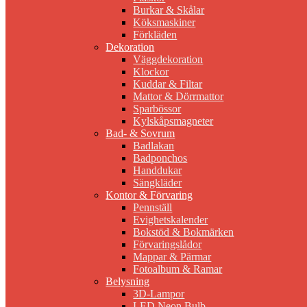
Burkar & Skålar
Köksmaskiner
Förkläden
Dekoration
Väggdekoration
Klockor
Kuddar & Filtar
Mattor & Dörrmattor
Sparbössor
Kylskåpsmagneter
Bad- & Sovrum
Badlakan
Badponchos
Handdukar
Sängkläder
Kontor & Förvaring
Pennställ
Evighetskalender
Bokstöd & Bokmärken
Förvaringslådor
Mappar & Pärmar
Fotoalbum & Ramar
Belysning
3D-Lampor
LED Neon Bulb