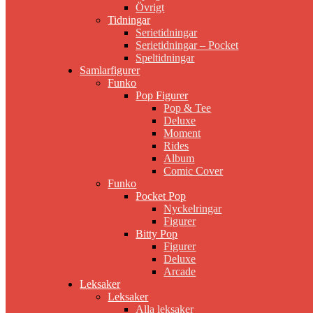
Övrigt
Tidningar
Serietidningar
Serietidningar – Pocket
Speltidningar
Samlarfigurer
Funko
Pop Figurer
Pop & Tee
Deluxe
Moment
Rides
Album
Comic Cover
Funko
Pocket Pop
Nyckelringar
Figurer
Bitty Pop
Figurer
Deluxe
Arcade
Leksaker
Leksaker
Alla leksaker