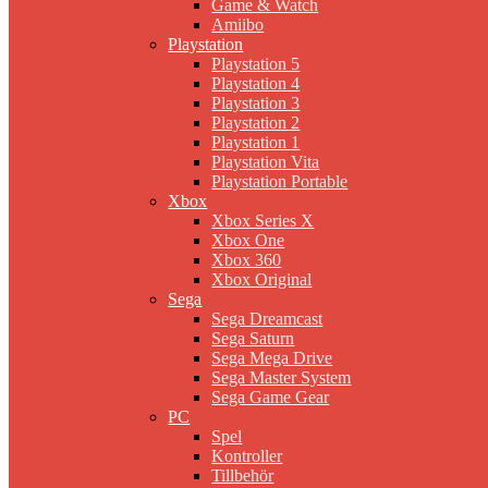
Game & Watch
Amiibo
Playstation
Playstation 5
Playstation 4
Playstation 3
Playstation 2
Playstation 1
Playstation Vita
Playstation Portable
Xbox
Xbox Series X
Xbox One
Xbox 360
Xbox Original
Sega
Sega Dreamcast
Sega Saturn
Sega Mega Drive
Sega Master System
Sega Game Gear
PC
Spel
Kontroller
Tillbehör