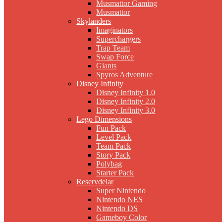
Musmattor Gaming
Musmattor
Skylanders
Imaginators
Superchargers
Trap Team
Swap Force
Giants
Spyros Adventure
Disney Infinity
Disney Infinity 1.0
Disney Infinity 2.0
Disney Infinity 3.0
Lego Dimensions
Fun Pack
Level Pack
Team Pack
Story Pack
Polybag
Starter Pack
Reservdelar
Super Nintendo
Nintendo NES
Nintendo DS
Gameboy Color