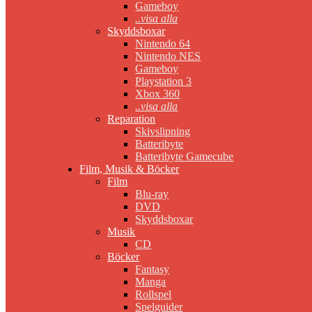
Gameboy
..visa alla
Skyddsboxar
Nintendo 64
Nintendo NES
Gameboy
Playstation 3
Xbox 360
..visa alla
Reparation
Skivslipning
Batteribyte
Batteribyte Gamecube
Film, Musik & Böcker
Film
Blu-ray
DVD
Skyddsboxar
Musik
CD
Böcker
Fantasy
Manga
Rollspel
Spelguider