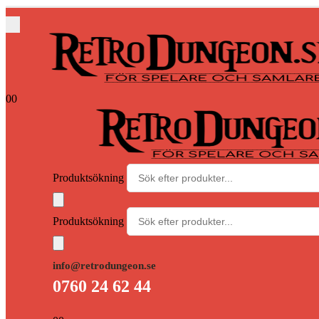
0
0
Produktsökning
Produktsökning
info@retrodungeon.se
0760 24 62 44