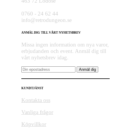
463 72 Lödöse
0760 - 24 62 44
info@retrodungeon.se
ANMÄL DIG TILL VÅRT NYHETSBREV
Missa ingen information om nya varor,
erbjudanden och event. Anmäl dig till
vårt nyhetsbrev idag.
KUNDTJÄNST
Kontakta oss
Vanliga frågor
Köpvillkor