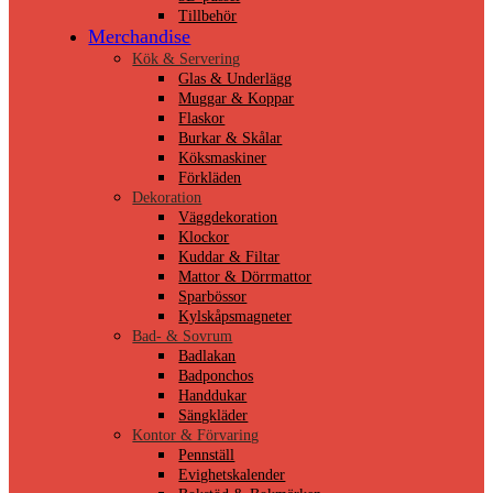
Tillbehör
Merchandise
Kök & Servering
Glas & Underlägg
Muggar & Koppar
Flaskor
Burkar & Skålar
Köksmaskiner
Förkläden
Dekoration
Väggdekoration
Klockor
Kuddar & Filtar
Mattor & Dörrmattor
Sparbössor
Kylskåpsmagneter
Bad- & Sovrum
Badlakan
Badponchos
Handdukar
Sängkläder
Kontor & Förvaring
Pennställ
Evighetskalender