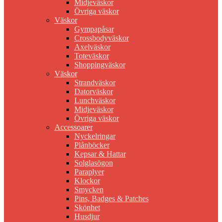
Midjeväskor
Övriga väskor
Väskor
Gympapåsar
Crossbodyväskor
Axelväskor
Toteväskor
Shoppingväskor
Väskor
Strandväskor
Datorväskor
Lunchväskor
Midjeväskor
Övriga väskor
Accessoarer
Nyckelringar
Plånböcker
Kepsar & Hattar
Solglasögon
Paraplyer
Klockor
Smycken
Pins, Badges & Patches
Skönhet
Husdjur