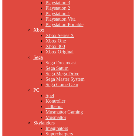
Playstation 3
Playstation 2
Playstation 1
Playstation Vita
Playstation Portable
Xbox
Xbox Series X
Xbox One
Xbox 360
Xbox Original
Sega
Sega Dreamcast
Sega Saturn
Sega Mega Drive
Sega Master System
Sega Game Gear
PC
Spel
Kontroller
Tillbehör
Musmattor Gaming
Musmattor
Skylanders
Imaginators
Superchargers