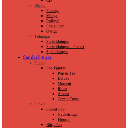
CD
Böcker
Fantasy
Manga
Rollspel
Spelguider
Övrigt
Tidningar
Serietidningar
Serietidningar – Pocket
Speltidningar
Samlarfigurer
Funko
Pop Figurer
Pop & Tee
Deluxe
Moment
Rides
Album
Comic Cover
Funko
Pocket Pop
Nyckelringar
Figurer
Bitty Pop