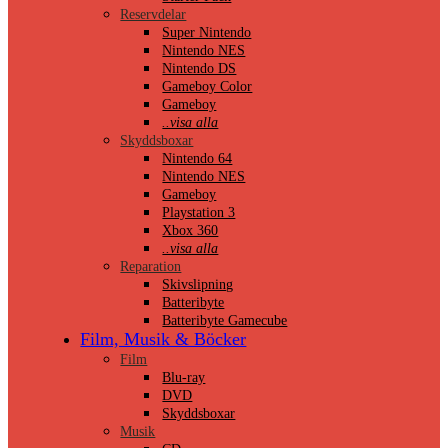
Reservdelar
Super Nintendo
Nintendo NES
Nintendo DS
Gameboy Color
Gameboy
..visa alla
Skyddsboxar
Nintendo 64
Nintendo NES
Gameboy
Playstation 3
Xbox 360
..visa alla
Reparation
Skivslipning
Batteribyte
Batteribyte Gamecube
Film, Musik & Böcker
Film
Blu-ray
DVD
Skyddsboxar
Musik