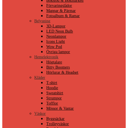
Bokstöd & Bokmärken
Förvaringslådor
Mappar & Pärmar
Fotoalbum & Ramar
Belysning
3D-Lampor
LED Neon Bulb
Neonlampor
Icons Light
Wow Pod
Övriga lampor
Hemelektronik
Högtalare
Bitty Boomers
Hörlurar & Headset
Kläder
T-shirt
Hoodie
Sweatshirt
Strumpor
Tofflor
Mössor & Vantar
Väskor
Ryggsäckar
Trolleyväskor