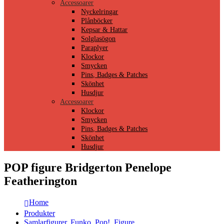
Accessoarer
Nyckelringar
Plånböcker
Kepsar & Hattar
Solglasögon
Paraplyer
Klockor
Smycken
Pins, Badges & Patches
Skönhet
Husdjur
Accessoarer
Klockor
Smycken
Pins, Badges & Patches
Skönhet
Husdjur
POP figure Bridgerton Penelope
Featherington
Home
Produkter
Samlarfigurer
,
Funko
,
Pop!
,
Figure