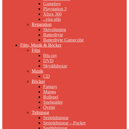
Gameboy
Playstation 3
Xbox 360
..visa alla
Reparation
Skivslipning
Batteribyte
Batteribyte Gamecube
Film, Musik & Böcker
Film
Blu-ray
DVD
Skyddsboxar
Musik
CD
Böcker
Fantasy
Manga
Rollspel
Spelguider
Övrigt
Tidningar
Serietidningar
Serietidningar – Pocket
Speltidningar