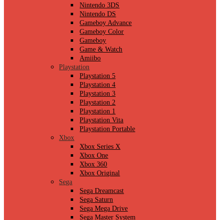
Nintendo 3DS
Nintendo DS
Gameboy Advance
Gameboy Color
Gameboy
Game & Watch
Amiibo
Playstation
Playstation 5
Playstation 4
Playstation 3
Playstation 2
Playstation 1
Playstation Vita
Playstation Portable
Xbox
Xbox Series X
Xbox One
Xbox 360
Xbox Original
Sega
Sega Dreamcast
Sega Saturn
Sega Mega Drive
Sega Master System