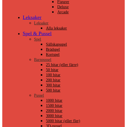
Figurer
Deluxe
Arcade
Leksaker
Leksaker
Alla leksaker
Spel & Pussel
Spel
Sällskapsspel
Brädspel
Kortspel
Barnpussel
25 bitar (eller färre)
50 bitar
100 bitar
200 bitar
300 bitar
500 bitar
Pussel
1000 bitar
1500 bitar
2000 bitar
3000 bitar
5000 bitar (eller fler)
3D-pussel