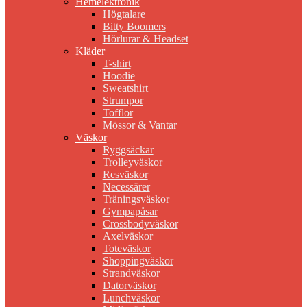
Hemelektronik
Högtalare
Bitty Boomers
Hörlurar & Headset
Kläder
T-shirt
Hoodie
Sweatshirt
Strumpor
Tofflor
Mössor & Vantar
Väskor
Ryggsäckar
Trolleyväskor
Resväskor
Necessärer
Träningsväskor
Gympapåsar
Crossbodyväskor
Axelväskor
Toteväskor
Shoppingväskor
Strandväskor
Datorväskor
Lunchväskor