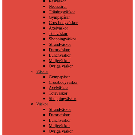
Resväskor
Necessärer
Träningsväskor
Gympapåsar
Crossbodyväskor
Axelväskor
Toteväskor
Shoppingväskor
Strandväskor
Datorväskor
Lunchväskor
Midjeväskor
Övriga väskor
Väskor
Gympapåsar
Crossbodyväskor
Axelväskor
Toteväskor
Shoppingväskor
Väskor
Strandväskor
Datorväskor
Lunchväskor
Midjeväskor
Övriga väskor