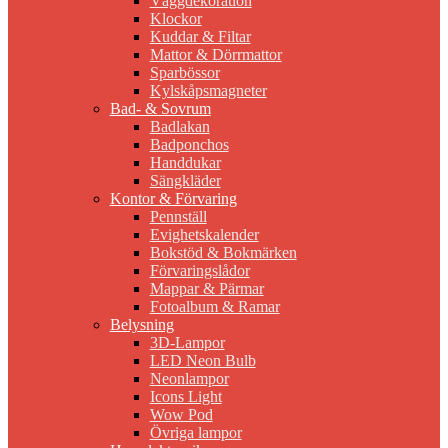
Väggdekoration
Klockor
Kuddar & Filtar
Mattor & Dörrmattor
Sparbössor
Kylskåpsmagneter
Bad- & Sovrum
Badlakan
Badponchos
Handdukar
Sängkläder
Kontor & Förvaring
Pennställ
Evighetskalender
Bokstöd & Bokmärken
Förvaringslådor
Mappar & Pärmar
Fotoalbum & Ramar
Belysning
3D-Lampor
LED Neon Bulb
Neonlampor
Icons Light
Wow Pod
Övriga lampor