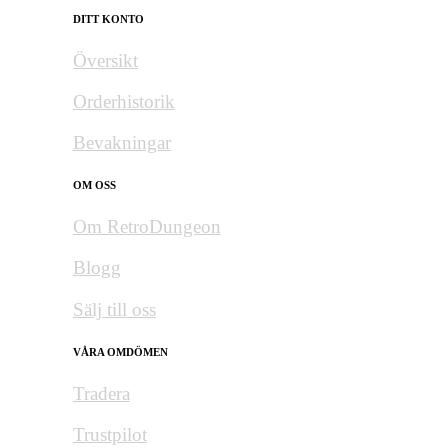
DITT KONTO
Översikt
Orderhistorik
Bevakningar
OM OSS
Om RetroDungeon
Blogg
Sälj till oss
VÅRA OMDÖMEN
Tradera
Trustpilot