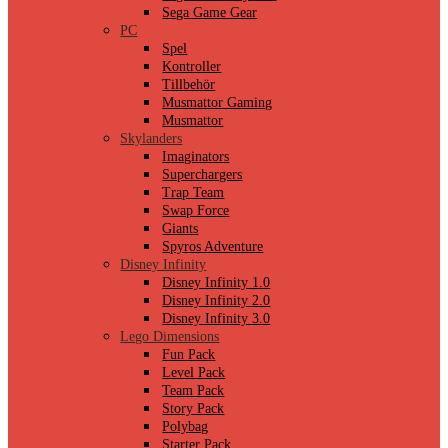
Sega Game Gear
PC
Spel
Kontroller
Tillbehör
Musmattor Gaming
Musmattor
Skylanders
Imaginators
Superchargers
Trap Team
Swap Force
Giants
Spyros Adventure
Disney Infinity
Disney Infinity 1.0
Disney Infinity 2.0
Disney Infinity 3.0
Lego Dimensions
Fun Pack
Level Pack
Team Pack
Story Pack
Polybag
Starter Pack