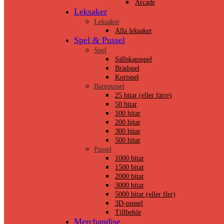
Arcade
Leksaker
Leksaker
Alla leksaker
Spel & Pussel
Spel
Sällskapsspel
Brädspel
Kortspel
Barnpussel
25 bitar (eller färre)
50 bitar
100 bitar
200 bitar
300 bitar
500 bitar
Pussel
1000 bitar
1500 bitar
2000 bitar
3000 bitar
5000 bitar (eller fler)
3D-pussel
Tillbehör
Merchandise