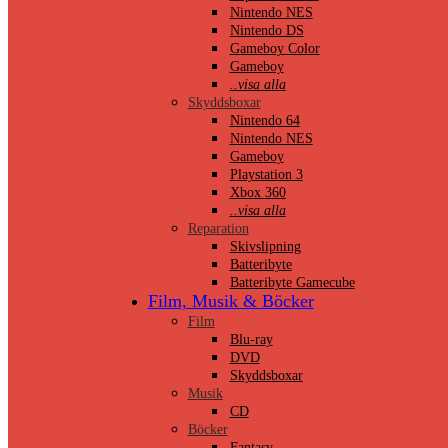
Nintendo NES
Nintendo DS
Gameboy Color
Gameboy
..visa alla
Skyddsboxar
Nintendo 64
Nintendo NES
Gameboy
Playstation 3
Xbox 360
..visa alla
Reparation
Skivslipning
Batteribyte
Batteribyte Gamecube
Film, Musik & Böcker
Film
Blu-ray
DVD
Skyddsboxar
Musik
CD
Böcker
Fantasy