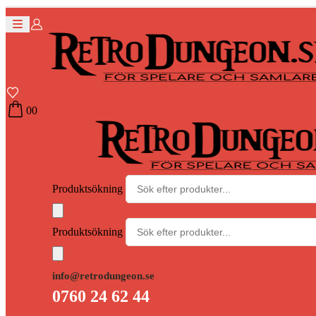
0
0
Produktsökning
Produktsökning
info@retrodungeon.se
0760 24 62 44