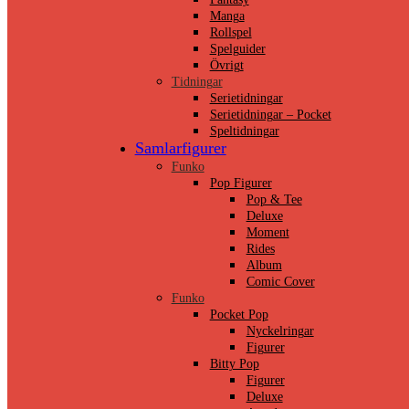
Manga
Rollspel
Spelguider
Övrigt
Tidningar
Serietidningar
Serietidningar – Pocket
Speltidningar
Samlarfigurer
Funko
Pop Figurer
Pop & Tee
Deluxe
Moment
Rides
Album
Comic Cover
Funko
Pocket Pop
Nyckelringar
Figurer
Bitty Pop
Figurer
Deluxe