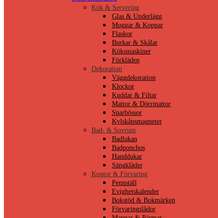
Kök & Servering
Glas & Underlägg
Muggar & Koppar
Flaskor
Burkar & Skålar
Köksmaskiner
Förkläden
Dekoration
Väggdekoration
Klockor
Kuddar & Filtar
Mattor & Dörrmattor
Sparbössor
Kylskåpsmagneter
Bad- & Sovrum
Badlakan
Badponchos
Handdukar
Sängkläder
Kontor & Förvaring
Pennställ
Evighetskalender
Bokstöd & Bokmärken
Förvaringslådor
Mappar & Pärmar