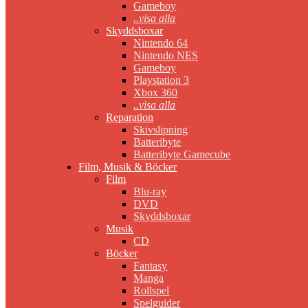
Gameboy
..visa alla
Skyddsboxar
Nintendo 64
Nintendo NES
Gameboy
Playstation 3
Xbox 360
..visa alla
Reparation
Skivslipning
Batteribyte
Batteribyte Gamecube
Film, Musik & Böcker
Film
Blu-ray
DVD
Skyddsboxar
Musik
CD
Böcker
Fantasy
Manga
Rollspel
Spelguider