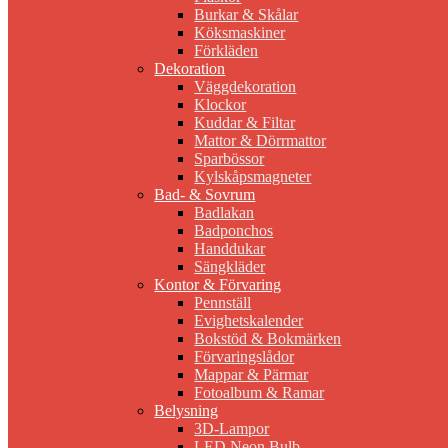
Burkar & Skålar
Köksmaskiner
Förkläden
Dekoration
Väggdekoration
Klockor
Kuddar & Filtar
Mattor & Dörrmattor
Sparbössor
Kylskåpsmagneter
Bad- & Sovrum
Badlakan
Badponchos
Handdukar
Sängkläder
Kontor & Förvaring
Pennställ
Evighetskalender
Bokstöd & Bokmärken
Förvaringslådor
Mappar & Pärmar
Fotoalbum & Ramar
Belysning
3D-Lampor
LED Neon Bulb