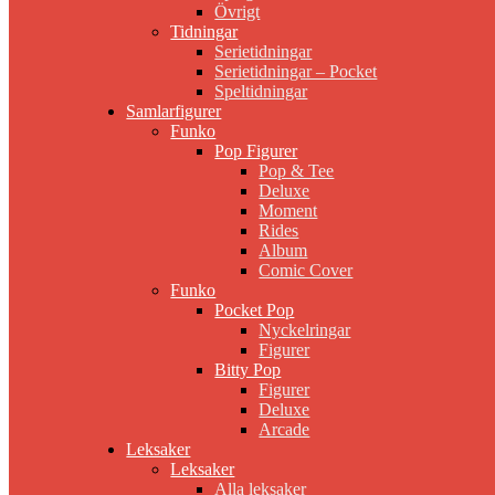
Övrigt
Tidningar
Serietidningar
Serietidningar – Pocket
Speltidningar
Samlarfigurer
Funko
Pop Figurer
Pop & Tee
Deluxe
Moment
Rides
Album
Comic Cover
Funko
Pocket Pop
Nyckelringar
Figurer
Bitty Pop
Figurer
Deluxe
Arcade
Leksaker
Leksaker
Alla leksaker