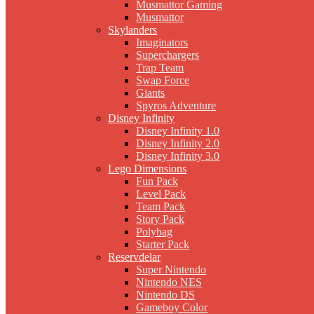
Musmattor Gaming
Musmattor
Skylanders
Imaginators
Superchargers
Trap Team
Swap Force
Giants
Spyros Adventure
Disney Infinity
Disney Infinity 1.0
Disney Infinity 2.0
Disney Infinity 3.0
Lego Dimensions
Fun Pack
Level Pack
Team Pack
Story Pack
Polybag
Starter Pack
Reservdelar
Super Nintendo
Nintendo NES
Nintendo DS
Gameboy Color