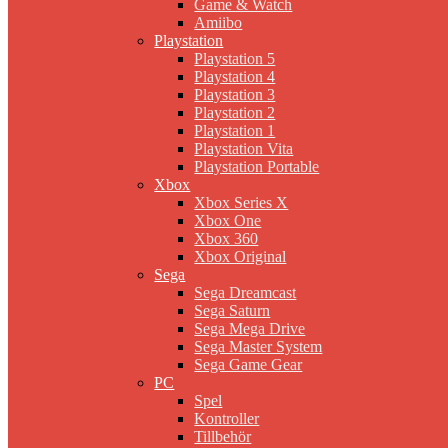
Game & Watch
Amiibo
Playstation
Playstation 5
Playstation 4
Playstation 3
Playstation 2
Playstation 1
Playstation Vita
Playstation Portable
Xbox
Xbox Series X
Xbox One
Xbox 360
Xbox Original
Sega
Sega Dreamcast
Sega Saturn
Sega Mega Drive
Sega Master System
Sega Game Gear
PC
Spel
Kontroller
Tillbehör