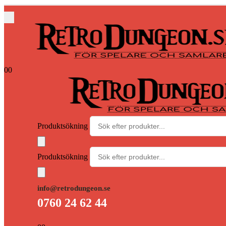
0
0
Produktsökning
Produktsökning
info@retrodungeon.se
0760 24 62 44