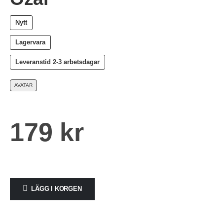
Nytt
Lagervara
Leveranstid
2-3 arbetsdagar
AVATAR
179
kr
LÄGG I KORGEN