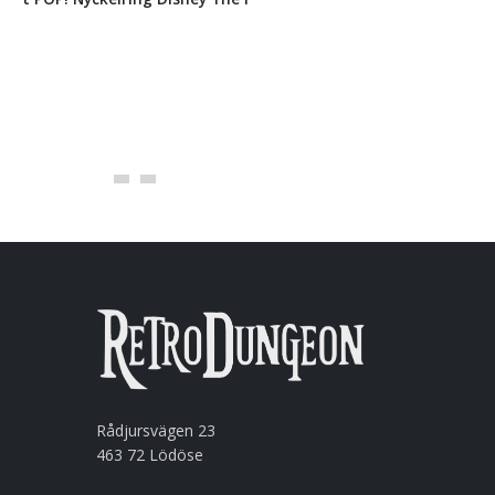
119
kr
LÄGG I KORGEN
Rådjursvägen 23
463 72 Lödöse