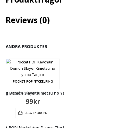
Reviews (0)
ANDRA PRODUKTER
POCKET POP NYCKELRING
_
Yaiba Nezuko Kamado
lring Demon Slayer Kimetsu no Yaiba Tanjiro Kamado
99
kr
LÄGG I KORGEN
POCKET POP NYCKELRING
_
cket POP! Nyckelring Disney The Nightmare Before Christmas Jack
Pocket POP