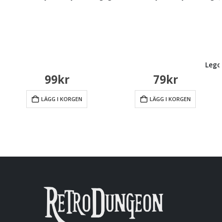
Lego
99
kr
79
kr
LÄGG I KORGEN
LÄGG I KORGEN