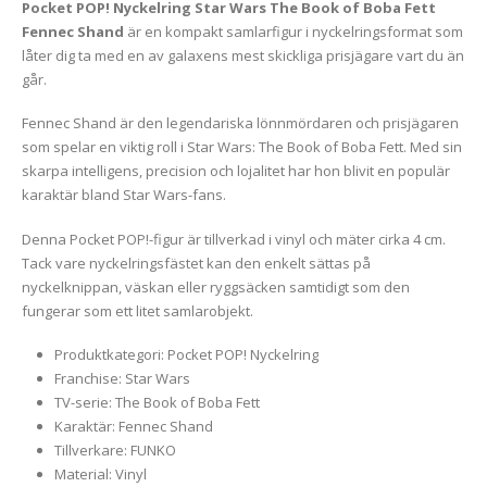
Pocket POP! Nyckelring Star Wars The Book of Boba Fett
Fennec Shand
är en kompakt samlarfigur i nyckelringsformat som
låter dig ta med en av galaxens mest skickliga prisjägare vart du än
går.
Fennec Shand är den legendariska lönnmördaren och prisjägaren
som spelar en viktig roll i Star Wars: The Book of Boba Fett. Med sin
skarpa intelligens, precision och lojalitet har hon blivit en populär
karaktär bland Star Wars-fans.
Denna Pocket POP!-figur är tillverkad i vinyl och mäter cirka 4 cm.
Tack vare nyckelringsfästet kan den enkelt sättas på
nyckelknippan, väskan eller ryggsäcken samtidigt som den
fungerar som ett litet samlarobjekt.
Produktkategori: Pocket POP! Nyckelring
Franchise: Star Wars
TV-serie: The Book of Boba Fett
Karaktär: Fennec Shand
Tillverkare: FUNKO
Material: Vinyl