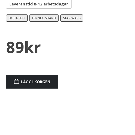
Leveranstid
8-12 arbetsdagar
BOBA FETT
FENNEC SHAND
STAR WARS
89
kr
LÄGG I KORGEN
Alternative: