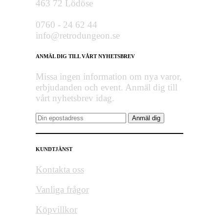
463 72 Lödöse
0760 - 24 62 44
info@retrodungeon.se
ANMÄL DIG TILL VÅRT NYHETSBREV
Missa ingen information om nya varor,
erbjudanden och event. Anmäl dig till
vårt nyhetsbrev idag.
KUNDTJÄNST
Kontakta oss
Vanliga frågor
Köpvillkor