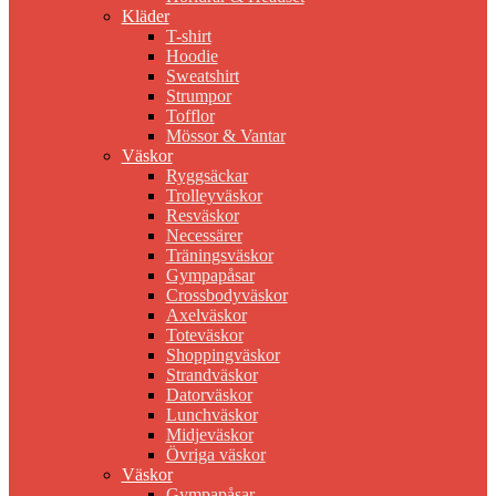
Kläder
T-shirt
Hoodie
Sweatshirt
Strumpor
Tofflor
Mössor & Vantar
Väskor
Ryggsäckar
Trolleyväskor
Resväskor
Necessärer
Träningsväskor
Gympapåsar
Crossbodyväskor
Axelväskor
Toteväskor
Shoppingväskor
Strandväskor
Datorväskor
Lunchväskor
Midjeväskor
Övriga väskor
Väskor
Gympapåsar