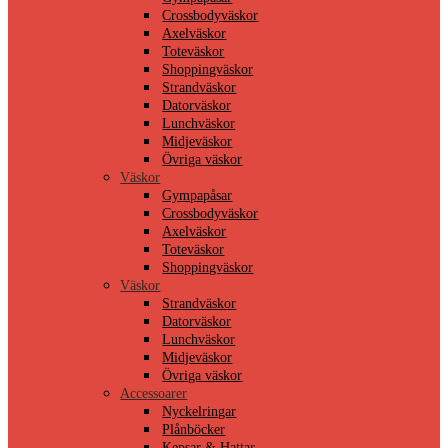
Crossbodyväskor
Axelväskor
Toteväskor
Shoppingväskor
Strandväskor
Datorväskor
Lunchväskor
Midjeväskor
Övriga väskor
Väskor
Gympapåsar
Crossbodyväskor
Axelväskor
Toteväskor
Shoppingväskor
Väskor
Strandväskor
Datorväskor
Lunchväskor
Midjeväskor
Övriga väskor
Accessoarer
Nyckelringar
Plånböcker
Kepsar & Hattar