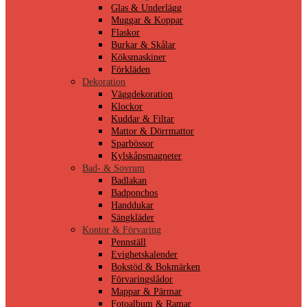
Glas & Underlägg
Muggar & Koppar
Flaskor
Burkar & Skålar
Köksmaskiner
Förkläden
Dekoration
Väggdekoration
Klockor
Kuddar & Filtar
Mattor & Dörrmattor
Sparbössor
Kylskåpsmagneter
Bad- & Sovrum
Badlakan
Badponchos
Handdukar
Sängkläder
Kontor & Förvaring
Pennställ
Evighetskalender
Bokstöd & Bokmärken
Förvaringslådor
Mappar & Pärmar
Fotoalbum & Ramar