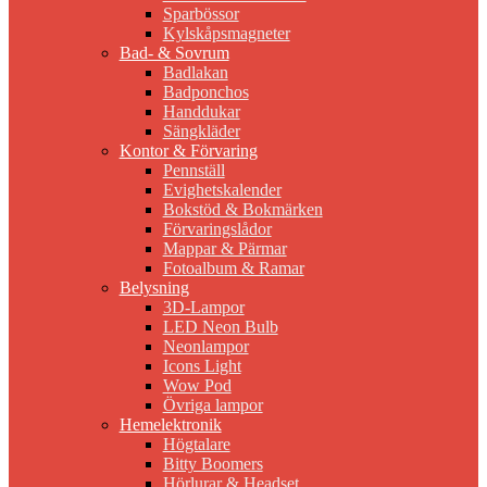
Sparbössor
Kylskåpsmagneter
Bad- & Sovrum
Badlakan
Badponchos
Handdukar
Sängkläder
Kontor & Förvaring
Pennställ
Evighetskalender
Bokstöd & Bokmärken
Förvaringslådor
Mappar & Pärmar
Fotoalbum & Ramar
Belysning
3D-Lampor
LED Neon Bulb
Neonlampor
Icons Light
Wow Pod
Övriga lampor
Hemelektronik
Högtalare
Bitty Boomers
Hörlurar & Headset