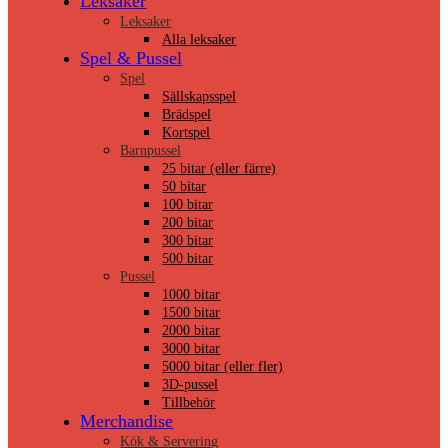
Leksaker
Leksaker
Alla leksaker
Spel & Pussel
Spel
Sällskapsspel
Brädspel
Kortspel
Barnpussel
25 bitar (eller färre)
50 bitar
100 bitar
200 bitar
300 bitar
500 bitar
Pussel
1000 bitar
1500 bitar
2000 bitar
3000 bitar
5000 bitar (eller fler)
3D-pussel
Tillbehör
Merchandise
Kök & Servering