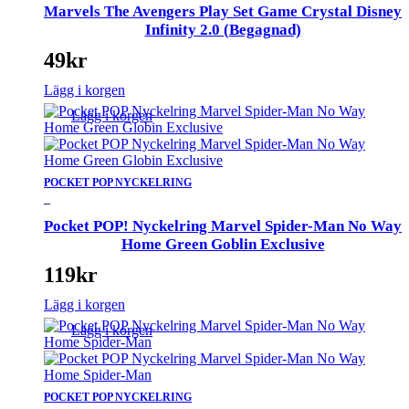
Marvels The Avengers Play Set Game Crystal Disney
Infinity 2.0 (Begagnad)
49
kr
Lägg i korgen
Lägg i korgen
POCKET POP NYCKELRING
_
Pocket POP! Nyckelring Marvel Spider-Man No Way
Home Green Goblin Exclusive
119
kr
Lägg i korgen
Lägg i korgen
POCKET POP NYCKELRING