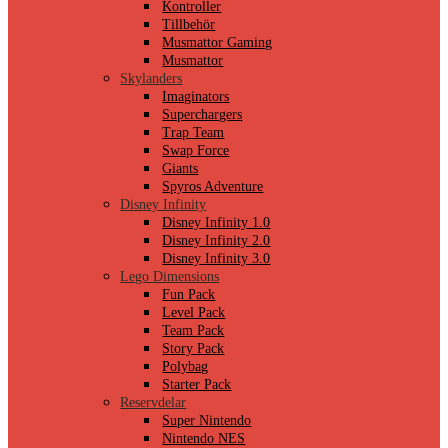
Kontroller
Tillbehör
Musmattor Gaming
Musmattor
Skylanders
Imaginators
Superchargers
Trap Team
Swap Force
Giants
Spyros Adventure
Disney Infinity
Disney Infinity 1.0
Disney Infinity 2.0
Disney Infinity 3.0
Lego Dimensions
Fun Pack
Level Pack
Team Pack
Story Pack
Polybag
Starter Pack
Reservdelar
Super Nintendo
Nintendo NES