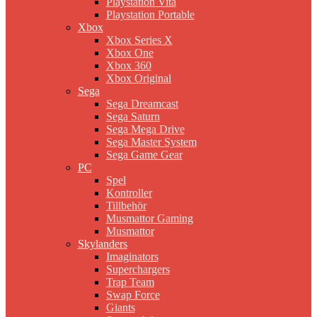
Playstation Vita
Playstation Portable
Xbox
Xbox Series X
Xbox One
Xbox 360
Xbox Original
Sega
Sega Dreamcast
Sega Saturn
Sega Mega Drive
Sega Master System
Sega Game Gear
PC
Spel
Kontroller
Tillbehör
Musmattor Gaming
Musmattor
Skylanders
Imaginators
Superchargers
Trap Team
Swap Force
Giants