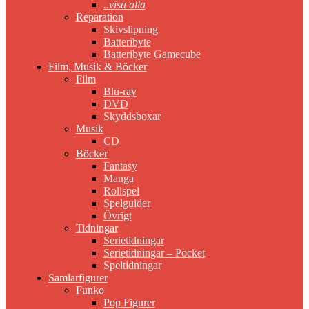
..visa alla
Reparation
Skivslipning
Batteribyte
Batteribyte Gamecube
Film, Musik & Böcker
Film
Blu-ray
DVD
Skyddsboxar
Musik
CD
Böcker
Fantasy
Manga
Rollspel
Spelguider
Övrigt
Tidningar
Serietidningar
Serietidningar – Pocket
Speltidningar
Samlarfigurer
Funko
Pop Figurer