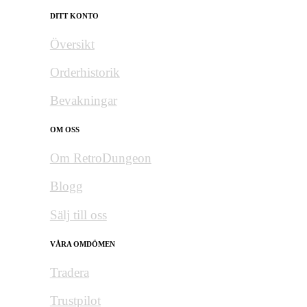
DITT KONTO
Översikt
Orderhistorik
Bevakningar
OM OSS
Om RetroDungeon
Blogg
Sälj till oss
VÅRA OMDÖMEN
Tradera
Trustpilot