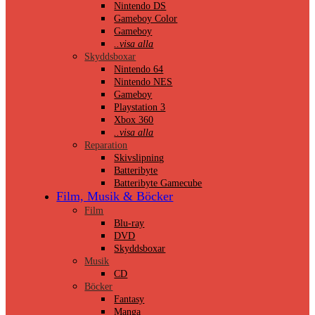
Nintendo DS
Gameboy Color
Gameboy
..visa alla
Skyddsboxar
Nintendo 64
Nintendo NES
Gameboy
Playstation 3
Xbox 360
..visa alla
Reparation
Skivslipning
Batteribyte
Batteribyte Gamecube
Film, Musik & Böcker
Film
Blu-ray
DVD
Skyddsboxar
Musik
CD
Böcker
Fantasy
Manga