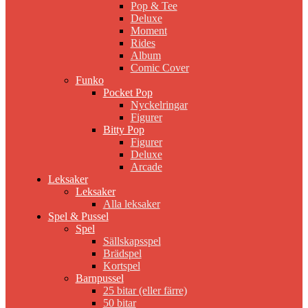
Pop & Tee
Deluxe
Moment
Rides
Album
Comic Cover
Funko
Pocket Pop
Nyckelringar
Figurer
Bitty Pop
Figurer
Deluxe
Arcade
Leksaker
Leksaker
Alla leksaker
Spel & Pussel
Spel
Sällskapsspel
Brädspel
Kortspel
Barnpussel
25 bitar (eller färre)
50 bitar