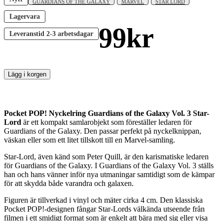
GUARDIANS OF THE GALAXY
MARVEL
STAR LORD
Lagervara
99
kr
Leveranstid
2-3 arbetsdagar
Lägg i korgen
Pocket POP! Nyckelring Guardians of the Galaxy Vol. 3 Star-
Lord
är ett kompakt samlarobjekt som föreställer ledaren för
Guardians of the Galaxy. Den passar perfekt på nyckelknippan,
väskan eller som ett litet tillskott till en Marvel-samling.
Star-Lord, även känd som Peter Quill, är den karismatiske ledaren
för Guardians of the Galaxy. I Guardians of the Galaxy Vol. 3 ställs
han och hans vänner inför nya utmaningar samtidigt som de kämpar
för att skydda både varandra och galaxen.
Figuren är tillverkad i vinyl och mäter cirka 4 cm. Den klassiska
Pocket POP!-designen fångar Star-Lords välkända utseende från
filmen i ett smidigt format som är enkelt att bära med sig eller visa