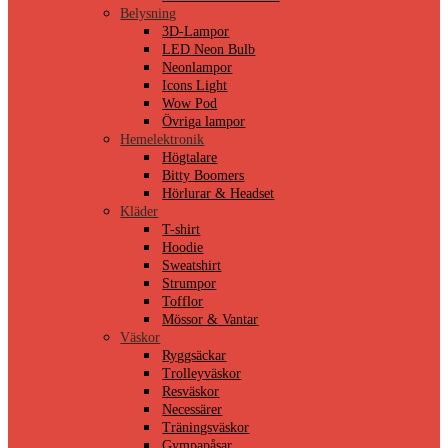
Belysning
3D-Lampor
LED Neon Bulb
Neonlampor
Icons Light
Wow Pod
Övriga lampor
Hemelektronik
Högtalare
Bitty Boomers
Hörlurar & Headset
Kläder
T-shirt
Hoodie
Sweatshirt
Strumpor
Tofflor
Mössor & Vantar
Väskor
Ryggsäckar
Trolleyväskor
Resväskor
Necessärer
Träningsväskor
Gympapåsar