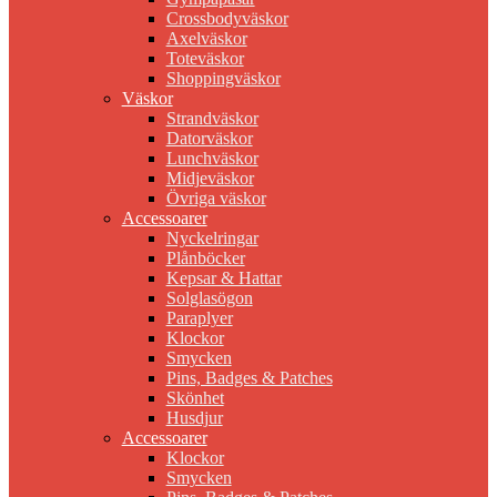
Crossbodyväskor
Axelväskor
Toteväskor
Shoppingväskor
Väskor
Strandväskor
Datorväskor
Lunchväskor
Midjeväskor
Övriga väskor
Accessoarer
Nyckelringar
Plånböcker
Kepsar & Hattar
Solglasögon
Paraplyer
Klockor
Smycken
Pins, Badges & Patches
Skönhet
Husdjur
Accessoarer
Klockor
Smycken