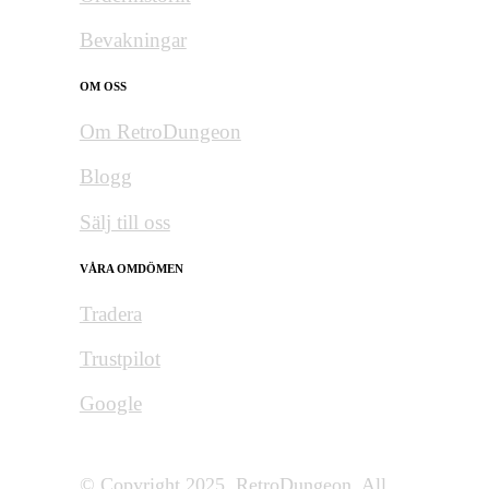
Bevakningar
OM OSS
Om RetroDungeon
Blogg
Sälj till oss
VÅRA OMDÖMEN
Tradera
Trustpilot
Google
© Copyright 2025. RetroDungeon. All