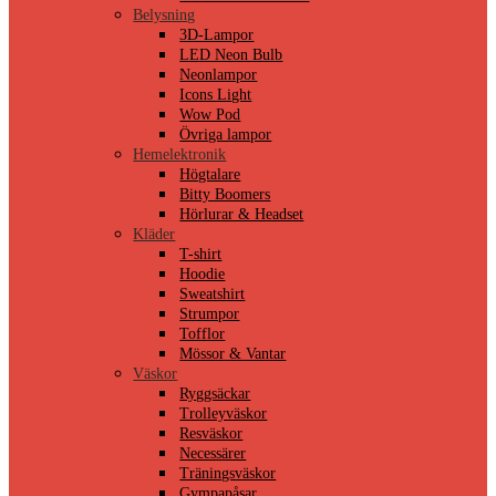
Belysning
3D-Lampor
LED Neon Bulb
Neonlampor
Icons Light
Wow Pod
Övriga lampor
Hemelektronik
Högtalare
Bitty Boomers
Hörlurar & Headset
Kläder
T-shirt
Hoodie
Sweatshirt
Strumpor
Tofflor
Mössor & Vantar
Väskor
Ryggsäckar
Trolleyväskor
Resväskor
Necessärer
Träningsväskor
Gympapåsar