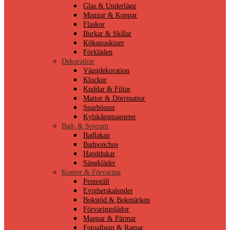
Glas & Underlägg
Muggar & Koppar
Flaskor
Burkar & Skålar
Köksmaskiner
Förkläden
Dekoration
Väggdekoration
Klockor
Kuddar & Filtar
Mattor & Dörrmattor
Sparbössor
Kylskåpsmagneter
Bad- & Sovrum
Badlakan
Badponchos
Handdukar
Sängkläder
Kontor & Förvaring
Pennställ
Evighetskalender
Bokstöd & Bokmärken
Förvaringslådor
Mappar & Pärmar
Fotoalbum & Ramar