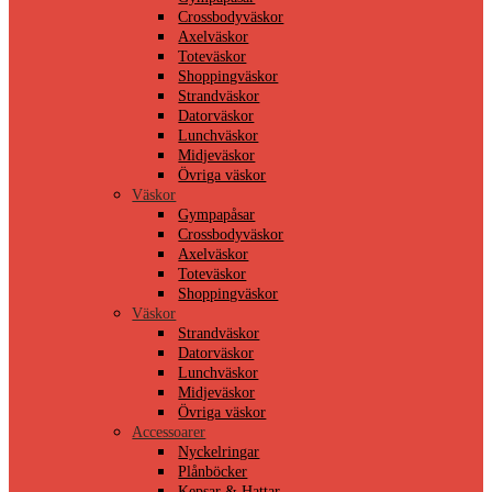
Crossbodyväskor
Axelväskor
Toteväskor
Shoppingväskor
Strandväskor
Datorväskor
Lunchväskor
Midjeväskor
Övriga väskor
Väskor
Gympapåsar
Crossbodyväskor
Axelväskor
Toteväskor
Shoppingväskor
Väskor
Strandväskor
Datorväskor
Lunchväskor
Midjeväskor
Övriga väskor
Accessoarer
Nyckelringar
Plånböcker
Kepsar & Hattar