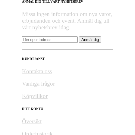
ANMÄL DIG TILL VÅRT NYHETSBREV
Missa ingen information om nya varor,
erbjudanden och event. Anmäl dig till
vårt nyhetsbrev idag.
KUNDTJÄNST
Kontakta oss
Vanliga frågor
Köpvillkor
DITT KONTO
Översikt
Orderhistorik