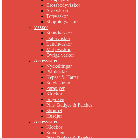
Crossbodyväskor
Axelväskor
Toteväskor
Shoppingväskor
Väskor
Strandväskor
Datorväskor
Lunchväskor
Midjeväskor
Övriga väskor
Accessoarer
Nyckelringar
Plånböcker
Kepsar & Hattar
Solglasögon
Paraplyer
Klockor
Smycken
Pins, Badges & Patches
Skönhet
Husdjur
Accessoarer
Klockor
Smycken