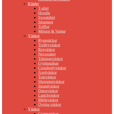
Kläder
T-shirt
Hoodie
Sweatshirt
Strumpor
Tofflor
Mössor & Vantar
Väskor
Ryggsäckar
Trolleyväskor
Resväskor
Necessärer
Träningsväskor
Gympapåsar
Crossbodyväskor
Axelväskor
Toteväskor
Shoppingväskor
Strandväskor
Datorväskor
Lunchväskor
Midjeväskor
Övriga väskor
Väskor
Gympapåsar