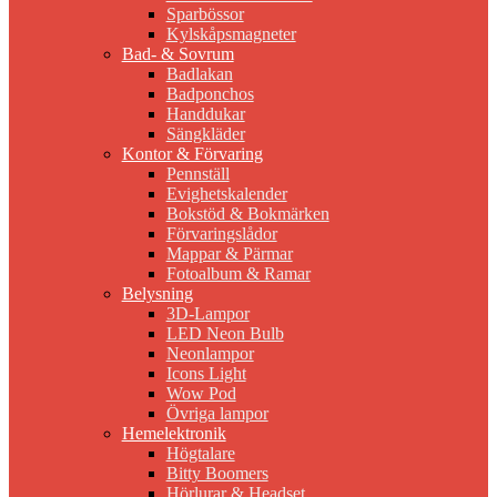
Sparbössor
Kylskåpsmagneter
Bad- & Sovrum
Badlakan
Badponchos
Handdukar
Sängkläder
Kontor & Förvaring
Pennställ
Evighetskalender
Bokstöd & Bokmärken
Förvaringslådor
Mappar & Pärmar
Fotoalbum & Ramar
Belysning
3D-Lampor
LED Neon Bulb
Neonlampor
Icons Light
Wow Pod
Övriga lampor
Hemelektronik
Högtalare
Bitty Boomers
Hörlurar & Headset