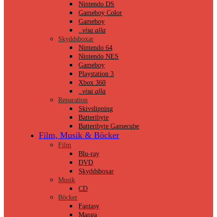
Nintendo DS
Gameboy Color
Gameboy
..visa alla
Skyddsboxar
Nintendo 64
Nintendo NES
Gameboy
Playstation 3
Xbox 360
..visa alla
Reparation
Skivslipning
Batteribyte
Batteribyte Gamecube
Film, Musik & Böcker
Film
Blu-ray
DVD
Skyddsboxar
Musik
CD
Böcker
Fantasy
Manga