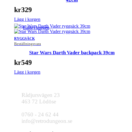
kr
329
Lägg i korgen
Lägg i korgen
RYGGSÄCK
Beställningsvara
Star Wars Darth Vader backpack 39cm
kr
549
Lägg i korgen
Rådjursvägen 23
463 72 Lödöse
0760 - 24 62 44
info@retrodungeon.se