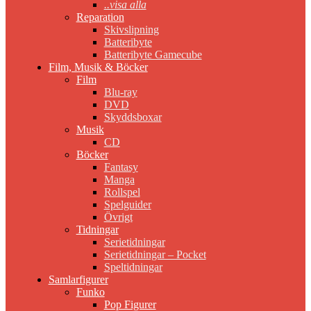
..visa alla
Reparation
Skivslipning
Batteribyte
Batteribyte Gamecube
Film, Musik & Böcker
Film
Blu-ray
DVD
Skyddsboxar
Musik
CD
Böcker
Fantasy
Manga
Rollspel
Spelguider
Övrigt
Tidningar
Serietidningar
Serietidningar – Pocket
Speltidningar
Samlarfigurer
Funko
Pop Figurer