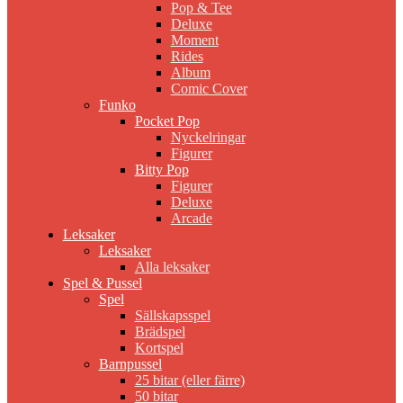
Pop & Tee
Deluxe
Moment
Rides
Album
Comic Cover
Funko
Pocket Pop
Nyckelringar
Figurer
Bitty Pop
Figurer
Deluxe
Arcade
Leksaker
Leksaker
Alla leksaker
Spel & Pussel
Spel
Sällskapsspel
Brädspel
Kortspel
Barnpussel
25 bitar (eller färre)
50 bitar