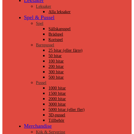
Leksaker
Leksaker
Alla leksaker
Spel & Pussel
Spel
Sällskapsspel
Brädspel
Kortspel
Barnpussel
25 bitar (eller färre)
50 bitar
100 bitar
200 bitar
300 bitar
500 bitar
Pussel
1000 bitar
1500 bitar
2000 bitar
3000 bitar
5000 bitar (eller fler)
3D-pussel
Tillbehör
Merchandise
Kök & Servering