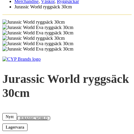
Merchandise
,
Väskor
,
Ryggsäckar
Jurassic World ryggsäck 30cm
Jurassic World ryggsäck
30cm
Nytt
JURASSIC WORLD
Lagervara