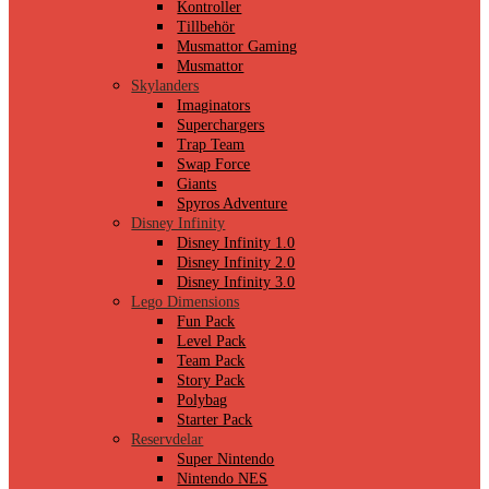
Kontroller
Tillbehör
Musmattor Gaming
Musmattor
Skylanders
Imaginators
Superchargers
Trap Team
Swap Force
Giants
Spyros Adventure
Disney Infinity
Disney Infinity 1.0
Disney Infinity 2.0
Disney Infinity 3.0
Lego Dimensions
Fun Pack
Level Pack
Team Pack
Story Pack
Polybag
Starter Pack
Reservdelar
Super Nintendo
Nintendo NES