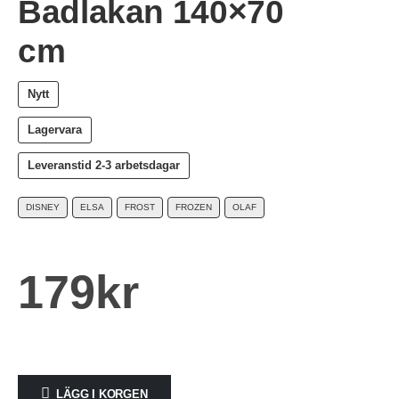
Badlakan 140×70
cm
Nytt
Lagervara
Leveranstid
2-3 arbetsdagar
DISNEY
ELSA
FROST
FROZEN
OLAF
179
kr
LÄGG I KORGEN