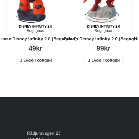
DISNEY INFINITY 2.0
DISNEY INFINITY 2.0
Begagnad
Begagnad
ymax Disney Infinity 2.0 (Begagnad)
Falcon Disney Infinity 2.0 (Begagn
Hu
49
kr
99
kr
LÄGG I KORGEN
LÄGG I KORGEN
Rådjursvägen 23