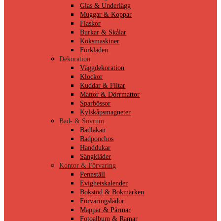
Glas & Underlägg
Muggar & Koppar
Flaskor
Burkar & Skålar
Köksmaskiner
Förkläden
Dekoration
Väggdekoration
Klockor
Kuddar & Filtar
Mattor & Dörrmattor
Sparbössor
Kylskåpsmagneter
Bad- & Sovrum
Badlakan
Badponchos
Handdukar
Sängkläder
Kontor & Förvaring
Pennställ
Evighetskalender
Bokstöd & Bokmärken
Förvaringslådor
Mappar & Pärmar
Fotoalbum & Ramar