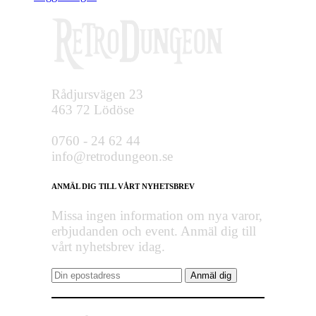
Rådjursvägen 23
463 72 Lödöse
0760 - 24 62 44
info@retrodungeon.se
ANMÄL DIG TILL VÅRT NYHETSBREV
Missa ingen information om nya varor,
erbjudanden och event. Anmäl dig till
vårt nyhetsbrev idag.