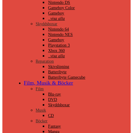
Nintendo DS
Gameboy Color
Gameboy
..visa alla
Skyddsboxar
Nintendo 64
Nintendo NES
Gameboy
Playstation 3
Xbox 360
..visa alla
Reparation
Skivslipning
Batteribyte
Batteribyte Gamecube
Film, Musik & Böcker
Film
Blu-ray
DVD
Skyddsboxar
Musik
CD
Böcker
Fantasy
Manga