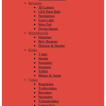
Belysning
3D-Lampor
LED Neon Bulb
Neonlampor
Icons Light
Wow Pod
Övriga lampor
Hemelektronik
Högtalare
Bitty Boomers
Hörlurar & Headset
Kläder
T-shirt
Hoodie
Sweatshirt
Strumpor
Tofflor
Mössor & Vantar
Väskor
Ryggsäckar
Trolleyväskor
Resväskor
Necessärer
Träningsväskor
Gympapåsar