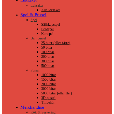
Leksaker
Leksaker
Alla leksaker
Spel & Pussel
Spel
Sällskapsspel
Brädspel
Kortspel
Barnpussel
25 bitar (eller färre)
50 bitar
100 bitar
200 bitar
300 bitar
500 bitar
Pussel
1000 bitar
1500 bitar
2000 bitar
3000 bitar
5000 bitar (eller fler)
3D-pussel
Tillbehör
Merchandise
Kök & Servering