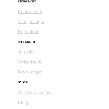
KUNDTJÄNST
Kontakta oss
Vanliga frågor
Köpvillkor
DITT KONTO
Översikt
Orderhistorik
Bevakningar
OM OSS
Om RetroDungeon
Blogg