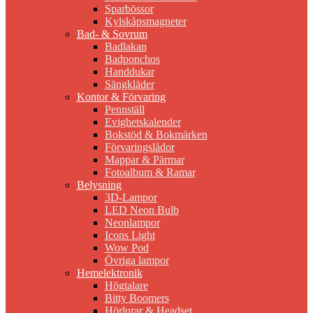
Sparbössor
Kylskåpsmagneter
Bad- & Sovrum
Badlakan
Badponchos
Handdukar
Sängkläder
Kontor & Förvaring
Pennställ
Evighetskalender
Bokstöd & Bokmärken
Förvaringslådor
Mappar & Pärmar
Fotoalbum & Ramar
Belysning
3D-Lampor
LED Neon Bulb
Neonlampor
Icons Light
Wow Pod
Övriga lampor
Hemelektronik
Högtalare
Bitty Boomers
Hörlurar & Headset