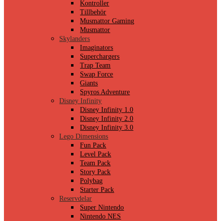
Kontroller
Tillbehör
Musmattor Gaming
Musmattor
Skylanders
Imaginators
Superchargers
Trap Team
Swap Force
Giants
Spyros Adventure
Disney Infinity
Disney Infinity 1.0
Disney Infinity 2.0
Disney Infinity 3.0
Lego Dimensions
Fun Pack
Level Pack
Team Pack
Story Pack
Polybag
Starter Pack
Reservdelar
Super Nintendo
Nintendo NES