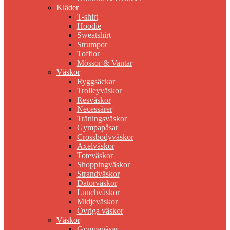
Kläder
T-shirt
Hoodie
Sweatshirt
Strumpor
Tofflor
Mössor & Vantar
Väskor
Ryggsäckar
Trolleyväskor
Resväskor
Necessärer
Träningsväskor
Gympapåsar
Crossbodyväskor
Axelväskor
Toteväskor
Shoppingväskor
Strandväskor
Datorväskor
Lunchväskor
Midjeväskor
Övriga väskor
Väskor
Gympapåsar