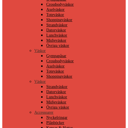
Crossbodyväskor
Axelväskor
Toteväskor
Shoppingväskor
Strandväskor
Datorväskor
Lunchväskor
Midjeväskor
Övriga väskor
Väskor
Gympapåsar
Crossbodyväskor
Axelväskor
Toteväskor
Shoppingväskor
Väskor
Strandväskor
Datorväskor
Lunchväskor
Midjeväskor
Övriga väskor
Accessoarer
Nyckelringar
Plånböcker
Kepsar & Hattar