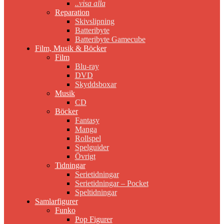
..visa alla
Reparation
Skivslipning
Batteribyte
Batteribyte Gamecube
Film, Musik & Böcker
Film
Blu-ray
DVD
Skyddsboxar
Musik
CD
Böcker
Fantasy
Manga
Rollspel
Spelguider
Övrigt
Tidningar
Serietidningar
Serietidningar – Pocket
Speltidningar
Samlarfigurer
Funko
Pop Figurer