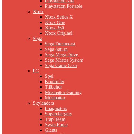
Playstation Vita
Playstation Portable
Xbox
Xbox Series X
Xbox One
Xbox 360
Xbox Original
Sega
Sega Dreamcast
Sega Saturn
Sega Mega Drive
Sega Master System
Sega Game Gear
PC
Spel
Kontroller
Tillbehör
Musmattor Gaming
Musmattor
Skylanders
Imaginators
Superchargers
Trap Team
Swap Force
Giants