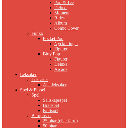
Pop & Tee
Deluxe
Moment
Rides
Album
Comic Cover
Funko
Pocket Pop
Nyckelringar
Figurer
Bitty Pop
Figurer
Deluxe
Arcade
Leksaker
Leksaker
Alla leksaker
Spel & Pussel
Spel
Sällskapsspel
Brädspel
Kortspel
Barnpussel
25 bitar (eller färre)
50 bitar