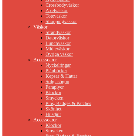
Crossbodyväskor
Axelväskor
Toteväskor
Shoppingväskor
Väskor
Strandväskor
Datorväskor
Lunchväskor
Midjeväskor
Övriga väskor
Accessoarer
Nyckelringar
Plånböcker
Kepsar & Hattar
Solglasögon
Paraplyer
Klockor
Smycken
Pins, Badges & Patches
Skönhet
Husdjur
Accessoarer
Klockor
Smycken