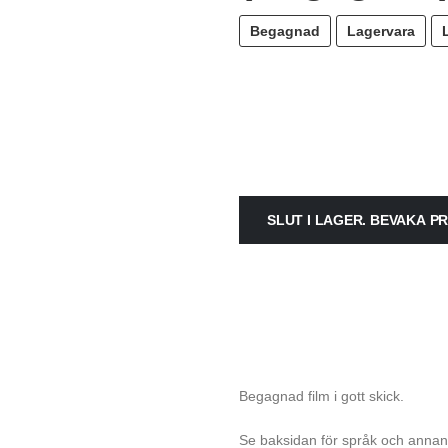
Begagnad
Lagervara
SLUT I LAGER. BEVAKA 
Begagnad film i gott skick.
Se baksidan för språk och annan