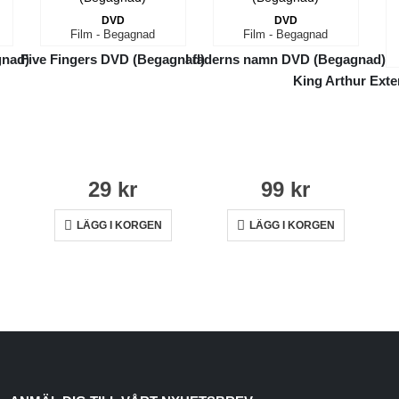
DVD
DVD
Film - Begagnad
Film - Begagnad
gnad)
Five Fingers DVD (Begagnad)
I faderns namn DVD (Begagnad)
King Arthur Ext
29
kr
99
kr
LÄGG I KORGEN
LÄGG I KORGEN