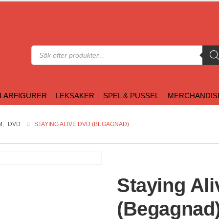
Produktsökning
LARFIGURER
LEKSAKER
SPEL & PUSSEL
MERCHANDIS
M
,
DVD
STAYING ALIVE DVD (BEGAGNAD)
Staying Al
(Begagnad