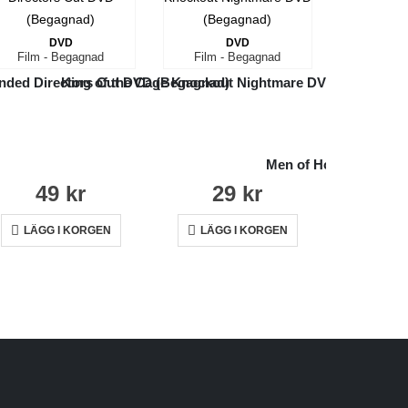
DVD
DVD
Film - Begagnad
Film - Begagnad
ended Directors Cut DVD (Begagnad)
King of the Cage Knockout Nightmare DVD (Begagnad
Film -
Men of Honor Special
49
kr
29
kr
2
LÄGG I KORGEN
LÄGG I KORGEN
LÄGG