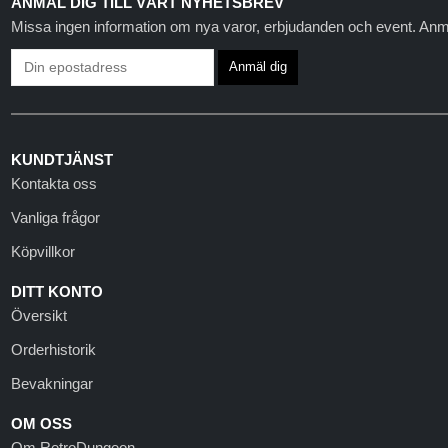
ANMÄL DIG TILL VÅRT NYHETSBREV
Missa ingen information om nya varor, erbjudanden och event. Anmäl 
KUNDTJÄNST
Kontakta oss
Vanliga frågor
Köpvillkor
DITT KONTO
Översikt
Orderhistorik
Bevakningar
OM OSS
Om RetroDungeon