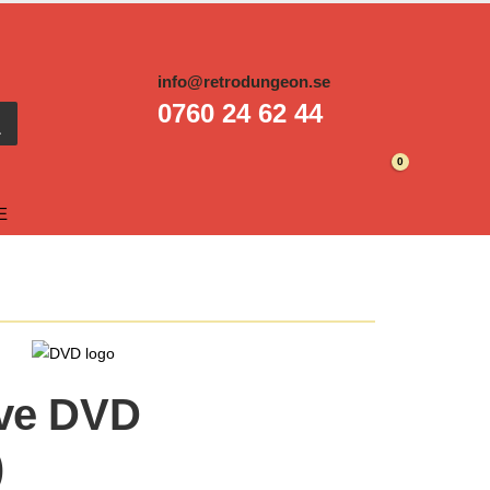
info@retrodungeon.se
0760 24 62 44
0
E
ive DVD
)