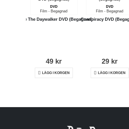
DVD
DVD
Film - Begagnad
Film - Begagnad
Blade The Daywalker DVD (Begagnad)
Conspiracy DVD (Bega
49
kr
29
kr
LÄGG I KORGEN
LÄGG I KORGEN