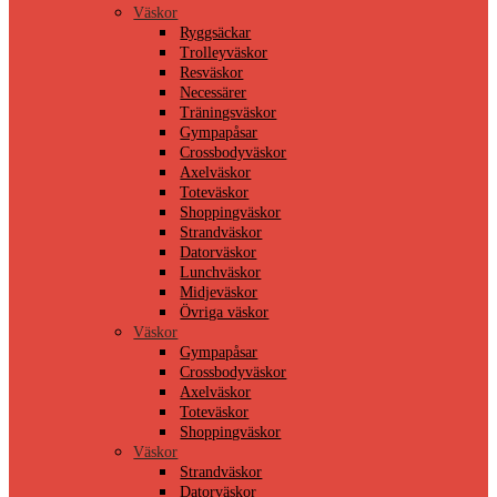
Väskor
Ryggsäckar
Trolleyväskor
Resväskor
Necessärer
Träningsväskor
Gympapåsar
Crossbodyväskor
Axelväskor
Toteväskor
Shoppingväskor
Strandväskor
Datorväskor
Lunchväskor
Midjeväskor
Övriga väskor
Väskor
Gympapåsar
Crossbodyväskor
Axelväskor
Toteväskor
Shoppingväskor
Väskor
Strandväskor
Datorväskor