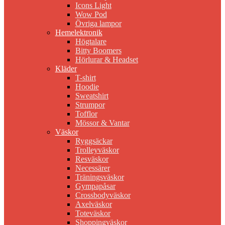
Icons Light
Wow Pod
Övriga lampor
Hemelektronik
Högtalare
Bitty Boomers
Hörlurar & Headset
Kläder
T-shirt
Hoodie
Sweatshirt
Strumpor
Tofflor
Mössor & Vantar
Väskor
Ryggsäckar
Trolleyväskor
Resväskor
Necessärer
Träningsväskor
Gympapåsar
Crossbodyväskor
Axelväskor
Toteväskor
Shoppingväskor