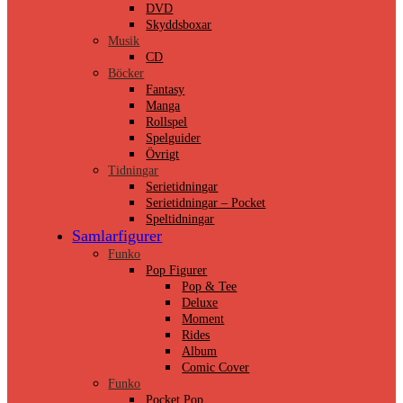
DVD
Skyddsboxar
Musik
CD
Böcker
Fantasy
Manga
Rollspel
Spelguider
Övrigt
Tidningar
Serietidningar
Serietidningar – Pocket
Speltidningar
Samlarfigurer
Funko
Pop Figurer
Pop & Tee
Deluxe
Moment
Rides
Album
Comic Cover
Funko
Pocket Pop