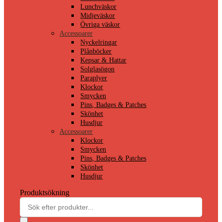
Lunchväskor
Midjeväskor
Övriga väskor
Accessoarer
Nyckelringar
Plånböcker
Kepsar & Hattar
Solglasögon
Paraplyer
Klockor
Smycken
Pins, Badges & Patches
Skönhet
Husdjur
Accessoarer
Klockor
Smycken
Pins, Badges & Patches
Skönhet
Husdjur
Produktsökning