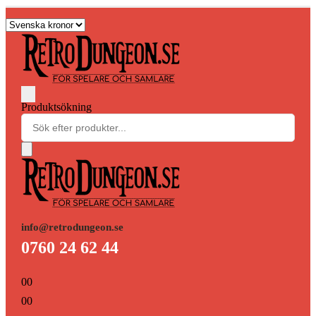
Produktsökning
info@retrodungeon.se
0760 24 62 44
0
0
0
0