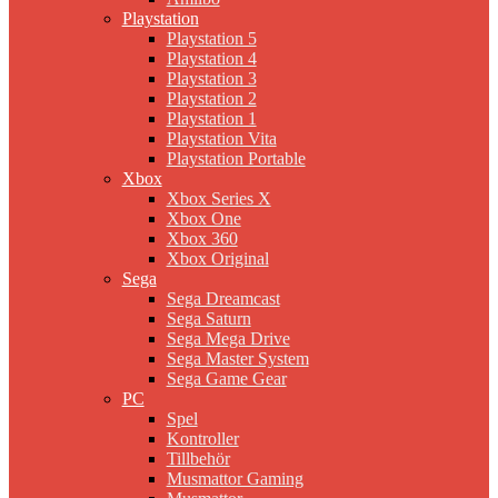
Playstation
Playstation 5
Playstation 4
Playstation 3
Playstation 2
Playstation 1
Playstation Vita
Playstation Portable
Xbox
Xbox Series X
Xbox One
Xbox 360
Xbox Original
Sega
Sega Dreamcast
Sega Saturn
Sega Mega Drive
Sega Master System
Sega Game Gear
PC
Spel
Kontroller
Tillbehör
Musmattor Gaming