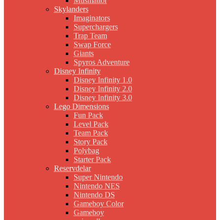
Musmattor
Skylanders
Imaginators
Superchargers
Trap Team
Swap Force
Giants
Spyros Adventure
Disney Infinity
Disney Infinity 1.0
Disney Infinity 2.0
Disney Infinity 3.0
Lego Dimensions
Fun Pack
Level Pack
Team Pack
Story Pack
Polybag
Starter Pack
Reservdelar
Super Nintendo
Nintendo NES
Nintendo DS
Gameboy Color
Gameboy