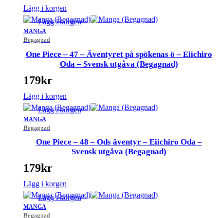
Lägg i korgen
Lägg i korgen
MANGA
Begagnad
One Piece – 47 – Äventyret på spökenas ö – Eiichiro
Oda – Svensk utgåva (Begagnad)
179
kr
Lägg i korgen
Lägg i korgen
MANGA
Begagnad
One Piece – 48 – Ods äventyr – Eiichiro Oda –
Svensk utgåva (Begagnad)
179
kr
Lägg i korgen
Lägg i korgen
MANGA
Begagnad