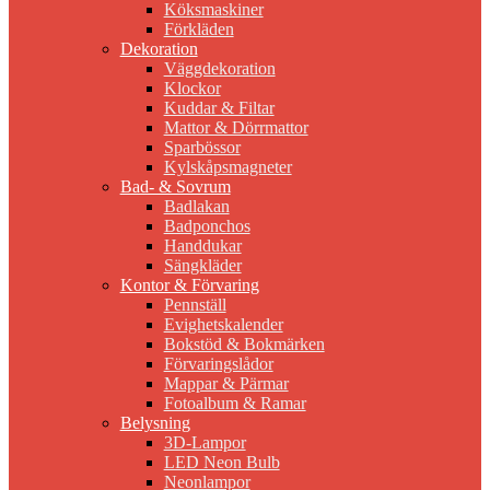
Köksmaskiner
Förkläden
Dekoration
Väggdekoration
Klockor
Kuddar & Filtar
Mattor & Dörrmattor
Sparbössor
Kylskåpsmagneter
Bad- & Sovrum
Badlakan
Badponchos
Handdukar
Sängkläder
Kontor & Förvaring
Pennställ
Evighetskalender
Bokstöd & Bokmärken
Förvaringslådor
Mappar & Pärmar
Fotoalbum & Ramar
Belysning
3D-Lampor
LED Neon Bulb
Neonlampor