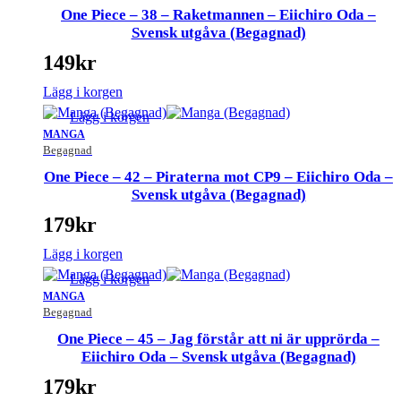
One Piece – 38 – Raketmannen – Eiichiro Oda –
Svensk utgåva (Begagnad)
149
kr
Lägg i korgen
Lägg i korgen
MANGA
Begagnad
One Piece – 42 – Piraterna mot CP9 – Eiichiro Oda –
Svensk utgåva (Begagnad)
179
kr
Lägg i korgen
Lägg i korgen
MANGA
Begagnad
One Piece – 45 – Jag förstår att ni är upprörda –
Eiichiro Oda – Svensk utgåva (Begagnad)
179
kr