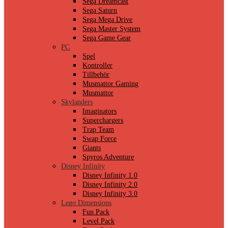
Sega Dreamcast
Sega Saturn
Sega Mega Drive
Sega Master System
Sega Game Gear
PC
Spel
Kontroller
Tillbehör
Musmattor Gaming
Musmattor
Skylanders
Imaginators
Superchargers
Trap Team
Swap Force
Giants
Spyros Adventure
Disney Infinity
Disney Infinity 1.0
Disney Infinity 2.0
Disney Infinity 3.0
Lego Dimensions
Fun Pack
Level Pack