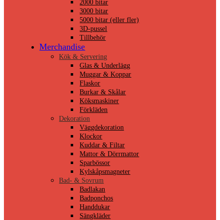
2000 bitar
3000 bitar
5000 bitar (eller fler)
3D-pussel
Tillbehör
Merchandise
Kök & Servering
Glas & Underlägg
Muggar & Koppar
Flaskor
Burkar & Skålar
Köksmaskiner
Förkläden
Dekoration
Väggdekoration
Klockor
Kuddar & Filtar
Mattor & Dörrmattor
Sparbössor
Kylskåpsmagneter
Bad- & Sovrum
Badlakan
Badponchos
Handdukar
Sängkläder