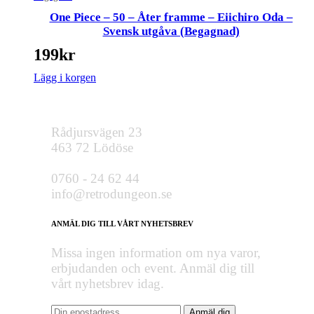
One Piece – 50 – Åter framme – Eiichiro Oda –
Svensk utgåva (Begagnad)
199
kr
Lägg i korgen
Rådjursvägen 23
463 72 Lödöse
0760 - 24 62 44
info@retrodungeon.se
ANMÄL DIG TILL VÅRT NYHETSBREV
Missa ingen information om nya varor,
erbjudanden och event. Anmäl dig till
vårt nyhetsbrev idag.