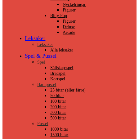
Nyckelringar
Figurer
Bitty Pop
Figurer
Deluxe
Arcade
Leksaker
Leksaker
Alla leksaker
Spel & Pussel
Spel
Sällskapsspel
Brädspel
Kortspel
Barnpussel
25 bitar (eller färre)
50 bitar
100 bitar
200 bitar
300 bitar
500 bitar
Pussel
1000 bitar
1500 bitar