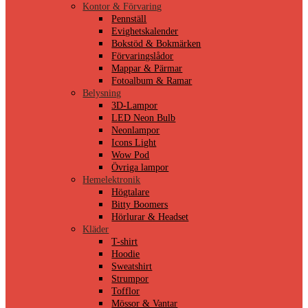
Kontor & Förvaring
Pennställ
Evighetskalender
Bokstöd & Bokmärken
Förvaringslådor
Mappar & Pärmar
Fotoalbum & Ramar
Belysning
3D-Lampor
LED Neon Bulb
Neonlampor
Icons Light
Wow Pod
Övriga lampor
Hemelektronik
Högtalare
Bitty Boomers
Hörlurar & Headset
Kläder
T-shirt
Hoodie
Sweatshirt
Strumpor
Tofflor
Mössor & Vantar