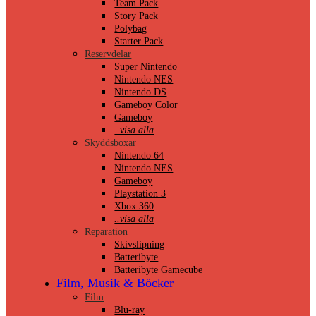
Team Pack
Story Pack
Polybag
Starter Pack
Reservdelar
Super Nintendo
Nintendo NES
Nintendo DS
Gameboy Color
Gameboy
..visa alla
Skyddsboxar
Nintendo 64
Nintendo NES
Gameboy
Playstation 3
Xbox 360
..visa alla
Reparation
Skivslipning
Batteribyte
Batteribyte Gamecube
Film, Musik & Böcker
Film
Blu-ray