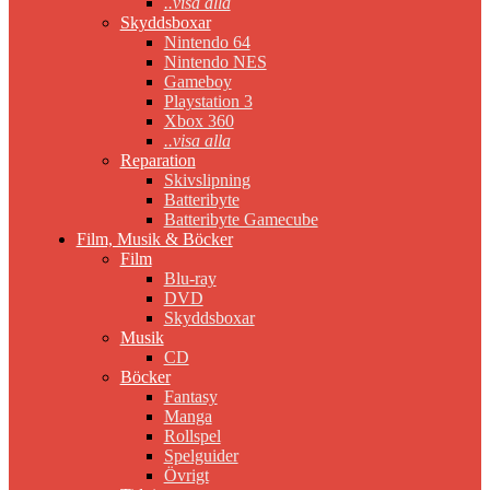
..visa alla
Skyddsboxar
Nintendo 64
Nintendo NES
Gameboy
Playstation 3
Xbox 360
..visa alla
Reparation
Skivslipning
Batteribyte
Batteribyte Gamecube
Film, Musik & Böcker
Film
Blu-ray
DVD
Skyddsboxar
Musik
CD
Böcker
Fantasy
Manga
Rollspel
Spelguider
Övrigt