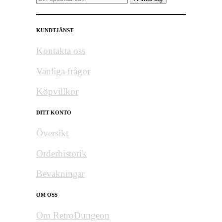
KUNDTJÄNST
Kontakta oss
Vanliga frågor
Köpvillkor
DITT KONTO
Översikt
Orderhistorik
Bevakningar
OM OSS
Om RetroDungeon