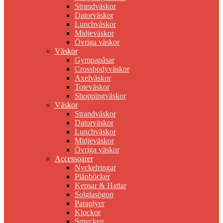
Strandväskor
Datorväskor
Lunchväskor
Midjeväskor
Övriga väskor
Väskor
Gympapåsar
Crossbodyväskor
Axelväskor
Toteväskor
Shoppingväskor
Väskor
Strandväskor
Datorväskor
Lunchväskor
Midjeväskor
Övriga väskor
Accessoarer
Nyckelringar
Plånböcker
Kepsar & Hattar
Solglasögon
Paraplyer
Klockor
Smycken