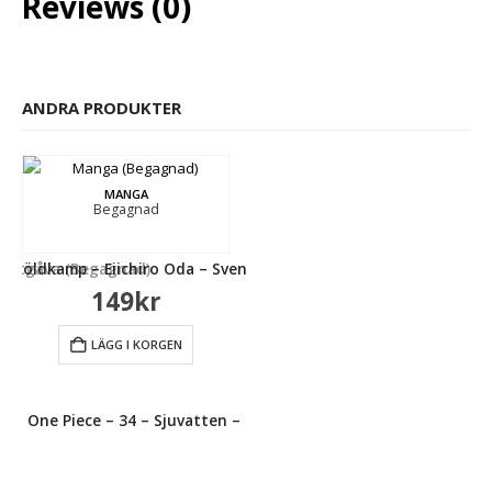
Reviews (0)
ANDRA PRODUKTER
MANGA
Begagnad
sk utgåva (Begagnad)
y stöldkamp – Eiichiro Oda – Svensk utgåva (Begagnad)
149
kr
LÄGG I KORGEN
MANGA
Begagnad
One Piece – 34 – Sjuvatten – havets huvudstad – Eiichiro Od
One Piece – 35 – 
149
kr