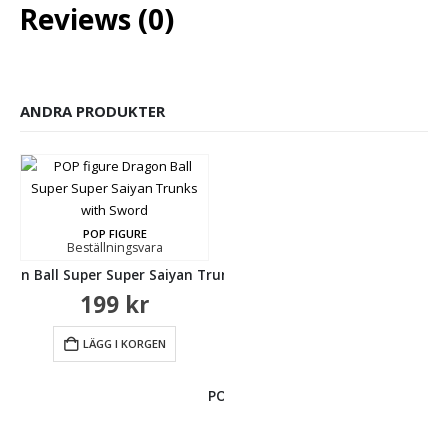
Reviews (0)
ANDRA PRODUKTER
POP FIGURE
Beställningsvara
le
agon Ball Super Super Saiyan Trunks with Sword
199
kr
LÄGG I KORGEN
POP FIGURE
Lagervara
POP figure Dragon Ball Super Vege
P
199
kr