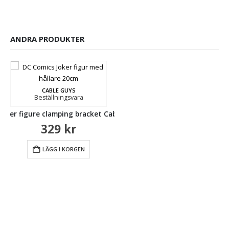
ANDRA PRODUKTER
CABLE GUYS
Beställningsvara
Joker figure clamping bracket Cable guy 20cm
329
kr
LÄGG I KORGEN
MUGG
Beställningsvara
Marvel Deadpool Splat mug
Ma
109
kr
LÄGG I KORGEN