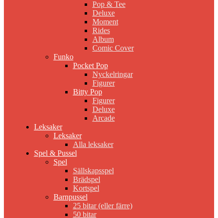
Pop & Tee
Deluxe
Moment
Rides
Album
Comic Cover
Funko
Pocket Pop
Nyckelringar
Figurer
Bitty Pop
Figurer
Deluxe
Arcade
Leksaker
Leksaker
Alla leksaker
Spel & Pussel
Spel
Sällskapsspel
Brädspel
Kortspel
Barnpussel
25 bitar (eller färre)
50 bitar