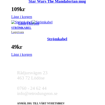
Star Wars The Mandalorian mug
109
kr
Lägg i korgen
Lägg i korgen
STRÖMKABEL
Lagervara
Strömkabel
49
kr
Lägg i korgen
Rådjursvägen 23
463 72 Lödöse
0760 - 24 62 44
info@retrodungeon.se
ANMÄL DIG TILL VÅRT NYHETSBREV