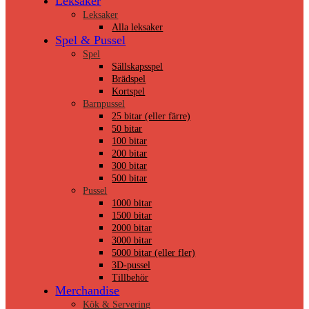
Leksaker
Leksaker
Alla leksaker
Spel & Pussel
Spel
Sällskapsspel
Brädspel
Kortspel
Barnpussel
25 bitar (eller färre)
50 bitar
100 bitar
200 bitar
300 bitar
500 bitar
Pussel
1000 bitar
1500 bitar
2000 bitar
3000 bitar
5000 bitar (eller fler)
3D-pussel
Tillbehör
Merchandise
Kök & Servering