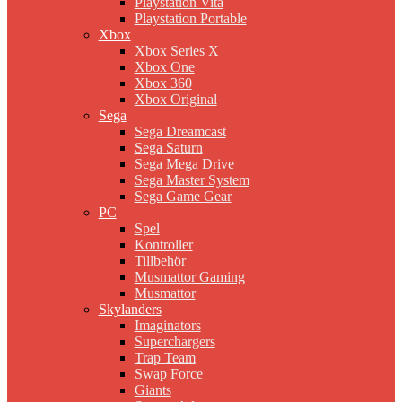
Playstation Vita
Playstation Portable
Xbox
Xbox Series X
Xbox One
Xbox 360
Xbox Original
Sega
Sega Dreamcast
Sega Saturn
Sega Mega Drive
Sega Master System
Sega Game Gear
PC
Spel
Kontroller
Tillbehör
Musmattor Gaming
Musmattor
Skylanders
Imaginators
Superchargers
Trap Team
Swap Force
Giants