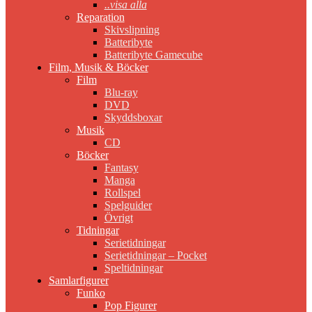
..visa alla
Reparation
Skivslipning
Batteribyte
Batteribyte Gamecube
Film, Musik & Böcker
Film
Blu-ray
DVD
Skyddsboxar
Musik
CD
Böcker
Fantasy
Manga
Rollspel
Spelguider
Övrigt
Tidningar
Serietidningar
Serietidningar – Pocket
Speltidningar
Samlarfigurer
Funko
Pop Figurer