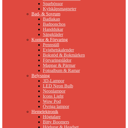
Sparbössor
Kylskåpsmagneter
Bad- & Sovrum
Badlakan
Badponchos
Handdukar
Sängkläder
Kontor & Förvaring
Pennställ
Evighetskalender
Bokstöd & Bokmärken
Förvaringslådor
Mappar & Pärmar
Fotoalbum & Ramar
Belysning
3D-Lampor
LED Neon Bulb
Neonlampor
Icons Light
Wow Pod
Övriga lampor
Hemelektronik
Högtalare
Bitty Boomers
Hörlurar & Headset