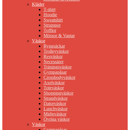
Kläder
T-shirt
Hoodie
Sweatshirt
Strumpor
Tofflor
Mössor & Vantar
Väskor
Ryggsäckar
Trolleyväskor
Resväskor
Necessärer
Träningsväskor
Gympapåsar
Crossbodyväskor
Axelväskor
Toteväskor
Shoppingväskor
Strandväskor
Datorväskor
Lunchväskor
Midjeväskor
Övriga väskor
Väskor
Gympapåsar