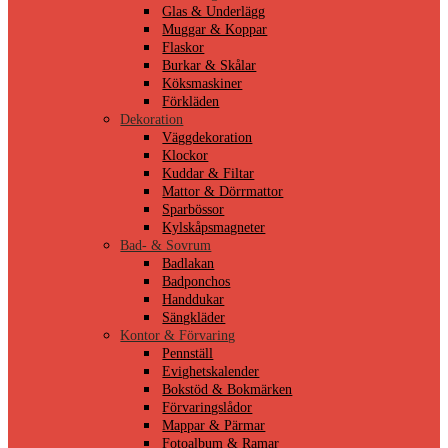
Glas & Underlägg
Muggar & Koppar
Flaskor
Burkar & Skålar
Köksmaskiner
Förkläden
Dekoration
Väggdekoration
Klockor
Kuddar & Filtar
Mattor & Dörrmattor
Sparbössor
Kylskåpsmagneter
Bad- & Sovrum
Badlakan
Badponchos
Handdukar
Sängkläder
Kontor & Förvaring
Pennställ
Evighetskalender
Bokstöd & Bokmärken
Förvaringslådor
Mappar & Pärmar
Fotoalbum & Ramar