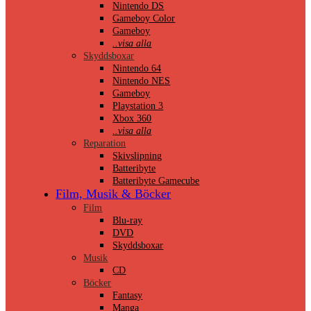
Nintendo DS
Gameboy Color
Gameboy
..visa alla
Skyddsboxar
Nintendo 64
Nintendo NES
Gameboy
Playstation 3
Xbox 360
..visa alla
Reparation
Skivslipning
Batteribyte
Batteribyte Gamecube
Film, Musik & Böcker
Film
Blu-ray
DVD
Skyddsboxar
Musik
CD
Böcker
Fantasy
Manga