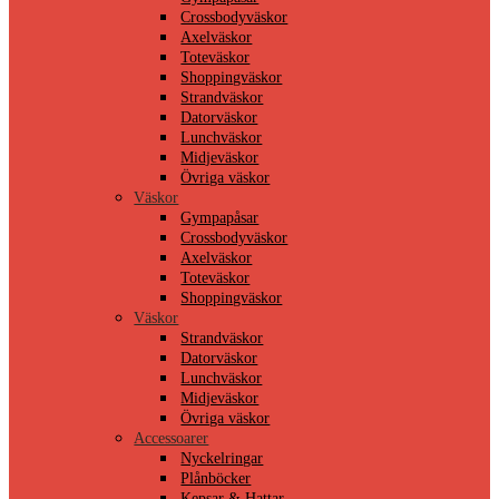
Crossbodyväskor
Axelväskor
Toteväskor
Shoppingväskor
Strandväskor
Datorväskor
Lunchväskor
Midjeväskor
Övriga väskor
Väskor
Gympapåsar
Crossbodyväskor
Axelväskor
Toteväskor
Shoppingväskor
Väskor
Strandväskor
Datorväskor
Lunchväskor
Midjeväskor
Övriga väskor
Accessoarer
Nyckelringar
Plånböcker
Kepsar & Hattar