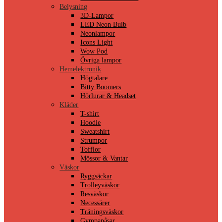
Belysning
3D-Lampor
LED Neon Bulb
Neonlampor
Icons Light
Wow Pod
Övriga lampor
Hemelektronik
Högtalare
Bitty Boomers
Hörlurar & Headset
Kläder
T-shirt
Hoodie
Sweatshirt
Strumpor
Tofflor
Mössor & Vantar
Väskor
Ryggsäckar
Trolleyväskor
Resväskor
Necessärer
Träningsväskor
Gympapåsar