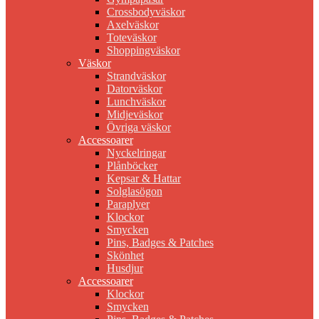
Crossbodyväskor
Axelväskor
Toteväskor
Shoppingväskor
Väskor
Strandväskor
Datorväskor
Lunchväskor
Midjeväskor
Övriga väskor
Accessoarer
Nyckelringar
Plånböcker
Kepsar & Hattar
Solglasögon
Paraplyer
Klockor
Smycken
Pins, Badges & Patches
Skönhet
Husdjur
Accessoarer
Klockor
Smycken