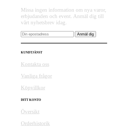
Missa ingen information om nya varor,
erbjudanden och event. Anmäl dig till
vårt nyhetsbrev idag.
KUNDTJÄNST
Kontakta oss
Vanliga frågor
Köpvillkor
DITT KONTO
Översikt
Orderhistorik