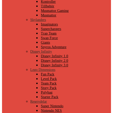
Kontroller
Tillbehör
Musmattor Gaming
Musmattor
Skylanders
Imaginators
Superchargers
Trap Team
Swap Force
Giants
Spyros Adventure
Disney Infinity
Disney Infinity 1.0
Disney Infinity 2.0
Disney Infinity 3.0
Lego Dimensions
Fun Pack
Level Pack
Team Pack
Story Pack
Polybag
Starter Pack
Reservdelar
Super Nintendo
Nintendo NES