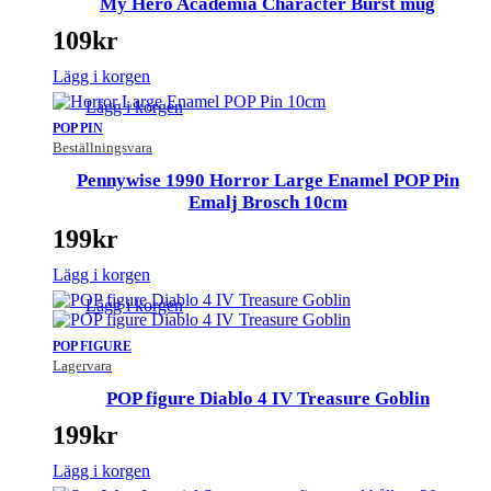
My Hero Academia Character Burst mug
109
kr
Lägg i korgen
Lägg i korgen
POP PIN
Beställningsvara
Pennywise 1990 Horror Large Enamel POP Pin
Emalj Brosch 10cm
199
kr
Lägg i korgen
Lägg i korgen
POP FIGURE
Lagervara
POP figure Diablo 4 IV Treasure Goblin
199
kr
Lägg i korgen