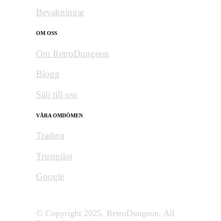
Bevakningar
OM OSS
Om RetroDungeon
Blogg
Sälj till oss
VÅRA OMDÖMEN
Tradera
Trustpilot
Google
© Copyright 2025. RetroDungeon. All