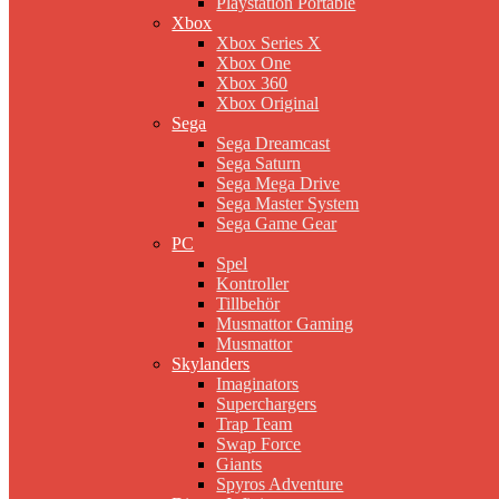
Playstation Portable
Xbox
Xbox Series X
Xbox One
Xbox 360
Xbox Original
Sega
Sega Dreamcast
Sega Saturn
Sega Mega Drive
Sega Master System
Sega Game Gear
PC
Spel
Kontroller
Tillbehör
Musmattor Gaming
Musmattor
Skylanders
Imaginators
Superchargers
Trap Team
Swap Force
Giants
Spyros Adventure