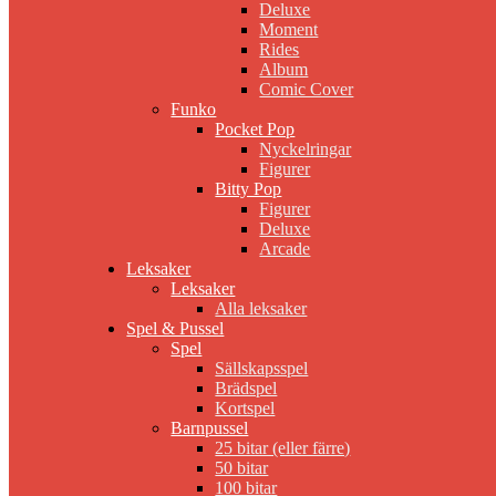
Deluxe
Moment
Rides
Album
Comic Cover
Funko
Pocket Pop
Nyckelringar
Figurer
Bitty Pop
Figurer
Deluxe
Arcade
Leksaker
Leksaker
Alla leksaker
Spel & Pussel
Spel
Sällskapsspel
Brädspel
Kortspel
Barnpussel
25 bitar (eller färre)
50 bitar
100 bitar