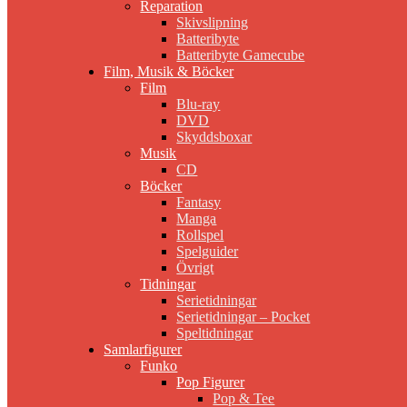
Reparation
Skivslipning
Batteribyte
Batteribyte Gamecube
Film, Musik & Böcker
Film
Blu-ray
DVD
Skyddsboxar
Musik
CD
Böcker
Fantasy
Manga
Rollspel
Spelguider
Övrigt
Tidningar
Serietidningar
Serietidningar – Pocket
Speltidningar
Samlarfigurer
Funko
Pop Figurer
Pop & Tee