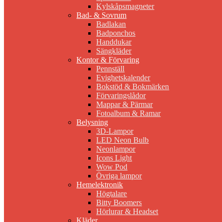
Kylskåpsmagneter
Bad- & Sovrum
Badlakan
Badponchos
Handdukar
Sängkläder
Kontor & Förvaring
Pennställ
Evighetskalender
Bokstöd & Bokmärken
Förvaringslådor
Mappar & Pärmar
Fotoalbum & Ramar
Belysning
3D-Lampor
LED Neon Bulb
Neonlampor
Icons Light
Wow Pod
Övriga lampor
Hemelektronik
Högtalare
Bitty Boomers
Hörlurar & Headset
Kläder