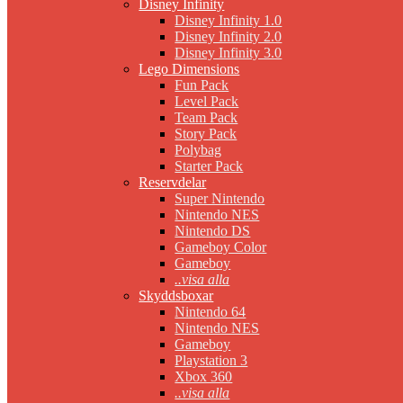
Disney Infinity
Disney Infinity 1.0
Disney Infinity 2.0
Disney Infinity 3.0
Lego Dimensions
Fun Pack
Level Pack
Team Pack
Story Pack
Polybag
Starter Pack
Reservdelar
Super Nintendo
Nintendo NES
Nintendo DS
Gameboy Color
Gameboy
..visa alla
Skyddsboxar
Nintendo 64
Nintendo NES
Gameboy
Playstation 3
Xbox 360
..visa alla